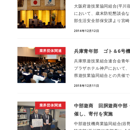
大阪府遊技業協同組合(平川容
において、歳末防犯懇談会な
部生活安全部保安課より宮崎光
2014年12月12日
兵庫青年部 ゴト＆6号
業界団体関連
兵庫県遊技業組合連合会青年部
プラザホテル神戸において、
県遊技業協同組合との共催で行
2018年12月11日
中部遊商 回胴遊商中部
業界団体関連
催し、寄付を実施
中部遊技機商業協同組合(谷