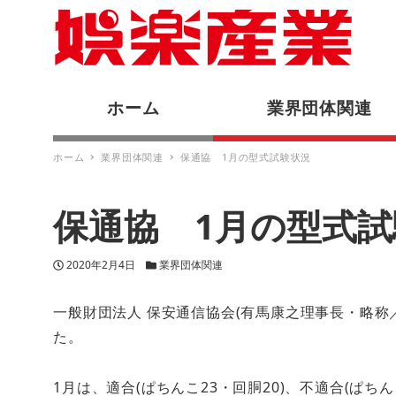
ホーム
業界団体関連
ホーム
業界団体関連
保通協 1月の型式試験状況
保通協 1月の型式試
投稿日
カテゴリー
2020年2月4日
業界団体関連
一般財団法人 保安通信協会(有馬康之理事長・略称
た。
1月は、適合(ぱちんこ23・回胴20)、不適合(ぱちん