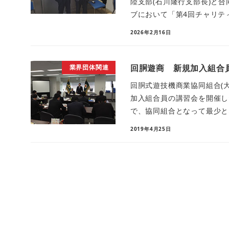
陸支部(石川隆行支部長)と合
ブにおいて「第4回チャリティ
2026年2月16日
回胴遊商 新規加入組合
業界団体関連
回胴式遊技機商業協同組合(
加入組合員の講習会を開催し
で、協同組合となって最少とな
2019年4月25日