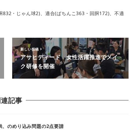
32・じゃん球2)、適合(ぱちんこ363・回胴172)、不適
新しい投稿
アサヒディード 女性活躍推進でメイ
ク研修を開催
関連記事
供、のめり込み問題の2点要請