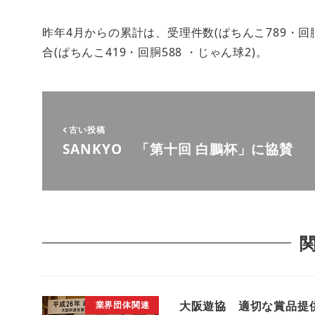
昨年4月からの累計は、受理件数(ぱちんこ789・回胴8
合(ぱちんこ419・回胴588 ・じゃん球2)。
古い投稿
SANKYO 「第十回 白鵬杯」に協賛
大阪遊協 適切な賞品提
業界団体関連