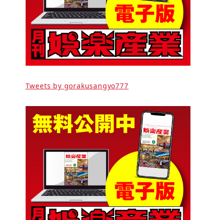
Tweets by gorakusangyo777