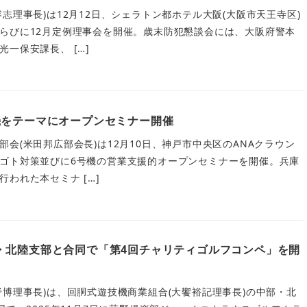
志理事長)は12月12日、シェラトン都ホテル大阪(大阪市天王寺区)
らびに12月定例理事会を開催。歳末防犯懇談会には、大阪府警本
一保安課長、 […]
機をテーマにオープンセミナー開催
会(米田邦広部会長)は12月10日、神戸市中央区のANAクラウン
ゴト対策並びに6号機の営業支援的オープンセミナーを開催。兵庫
われた本セミナ […]
・北陸支部と合同で「第4回チャリティゴルフコンペ」を開
野博理事長)は、回胴式遊技機商業組合(大饗裕記理事長)の中部・北