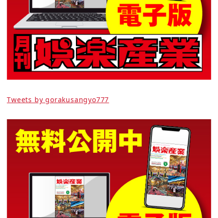
Tweets by gorakusangyo777