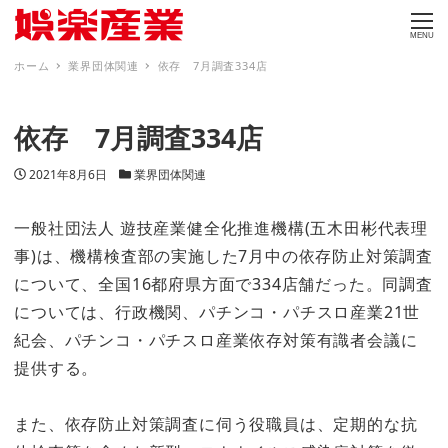
MENU
ホーム
業界団体関連
依存 7月調査334店
依存 7月調査334店
投稿日
カテゴリー
2021年8月6日
業界団体関連
一般社団法人 遊技産業健全化推進機構(五木田彬代表理
事)は、機構検査部の実施した7月中の依存防止対策調査
について、全国16都府県方面で334店舗だった。同調査
については、行政機関、パチンコ・パチスロ産業21世
紀会、パチンコ・パチスロ産業依存対策有識者会議に
提供する。
また、依存防止対策調査に伺う役職員は、定期的な抗