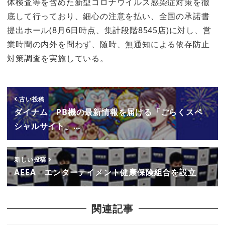
体検査等を含めた新型コロナウイルス感染症対策を徹
底して行っており、細心の注意を払い、全国の承諾書
提出ホール(8月6日時点、集計段階8545店)に対し、営
業時間の内外を問わず、随時、無通知による依存防止
対策調査を実施している。
古い投稿
ダイナム PB機の最新情報を届ける「ごらくスペ
シャルサイト」…
新しい投稿
AEEA エンターテイメント健康保険組合を設立
関連記事