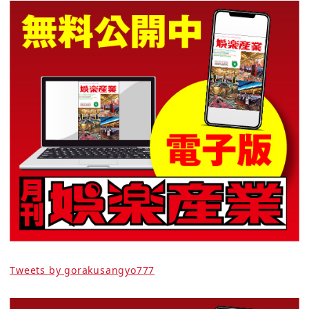
Tweets by gorakusangyo777