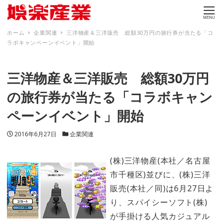
MENU
ホーム
企業関連
三洋物産＆三洋販売 総額30万円の旅行券が当たる「コ
ラボキャンペーンイベント」開始
三洋物産＆三洋販売 総額30万円
の旅行券が当たる「コラボキャン
ペーンイベント」開始
投稿日
カテゴリー
2016年6月27日
企業関連
(株)三洋物産(本社／名古屋
市千種区)並びに、(株)三洋
販売(本社／同)は6月27日よ
り、スパイシーソフト(株)
が手掛ける人気カジュアル