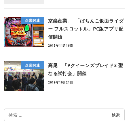
京楽産業. 「ぱちんこ仮面ライダ
企業関連
ー フルスロットル」PC版アプリ配
信開始
2015年11月16日
高尾 「Pクイーンズブレイド3 聖
企業関連
なる試打会」開催
2019年10月21日
検
検索
索