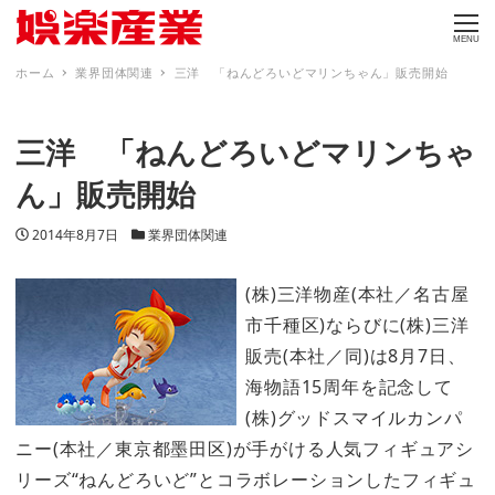
MENU
ホーム
業界団体関連
三洋 「ねんどろいどマリンちゃん」販売開始
三洋 「ねんどろいどマリンちゃ
ん」販売開始
投稿日
カテゴリー
2014年8月7日
業界団体関連
(株)三洋物産(本社／名古屋
市千種区)ならびに(株)三洋
販売(本社／同)は8月7日、
海物語15周年を記念して
(株)グッドスマイルカンパ
ニー(本社／東京都墨田区)が手がける人気フィギュアシ
リーズ“ねんどろいど”とコラボレーションしたフィギュ