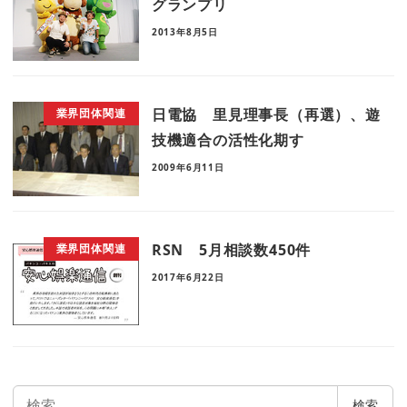
グランプリ
2013年8月5日
日電協 里見理事長（再選）、遊
業界団体関連
技機適合の活性化期す
2009年6月11日
RSN 5月相談数450件
業界団体関連
2017年6月22日
検
検索