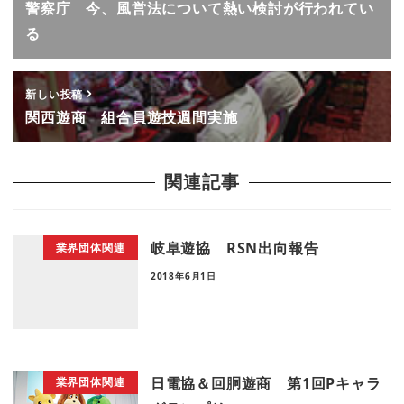
警察庁 今、風営法について熱い検討が行われてい
る
新しい投稿
関西遊商 組合員遊技週間実施
関連記事
岐阜遊協 RSN出向報告
業界団体関連
2018年6月1日
日電協＆回胴遊商 第1回Pキャラ
業界団体関連