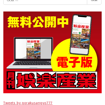
索
Tweets by gorakusangyo777