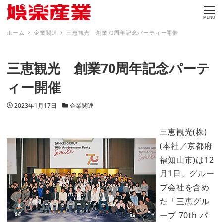
MENU
ホーム
企業関連
三恵観光 創業70周年記念パーティー開催
三恵観光 創業70周年記念パーテ
ィー開催
投稿日
カテゴリー
2023年1月17日
企業関連
三恵観光(株)
(本社／京都府
福知山市)は12
月1日、グルー
プ会社を含め
た「三恵グル
ープ 70th パ