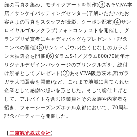
顔の写真を集め、モザイクアートを制作)③あそVIVA本
店／サンケイバッティングセンター(了解いただいたお
客さまの写真をスタッフが撮影、クーポン配布)④サン
ロイヤルゴルフクラブ(フォトコンテストを開催し、グ
ランプリ受賞者にキャディバッグをプレゼント・記念
コンペの開催)⑤サンケイボウル(空くじなしのガラポ
ン大抽選会を開催)⑥ダラムS-1／ダラム800(70周年オ
リジナルデザインパッケージのプリングルズを、総付
け景品としてプレゼント)⑦あそVIVA阪急茨木店(ガラ
ガラ大抽選会を開催)など、これまで地域に育てられた
企業として感謝の想いを形とした。そして総仕上げと
して、アルバイトを含む従業員とその家族や内定者を
招き、フォーシーズンズホテル京都において、70周年
記念パーティーを開催した。
【
三恵観光株式会社
】