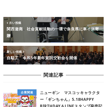
古い投稿
関西遊商 社会貢献活動の一環で奈良県に車イス寄
贈
新しい投稿
自駐工 令和5年新年賀詞交歓会を開催
関連記事
ニューギン マスコッキャラクタ
企業関連
ー「ギンちゃん」5.18HAPPY
BIRTHDAY＆LINEスタンプ発売記