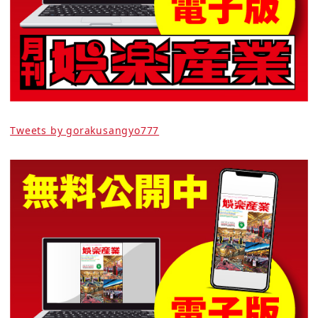
Tweets by gorakusangyo777