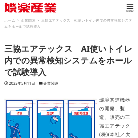
MENU
ホーム
企業関連
三協エアテックス AI使いトイレ内での異常検知システ
ムをホールで試験導入
三協エアテックス AI使いトイレ
内での異常検知システムをホール
で試験導入
投稿日
カテゴリー
2023年5月11日
企業関連
環境関連機器
の開発、製
造、販売の三
協エアテック
(株)(本社／大