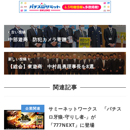
古い投稿
中部遊商 防犯カメラ寄贈
新しい投稿
【総会】東遊商 中村昌勇理事長を8選
関連記事
サミーネットワークス 「パチス
企業関連
ロ牙狼‐守りし者‐」が
「777NEXT」に登場