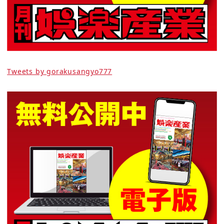
Tweets by gorakusangyo777