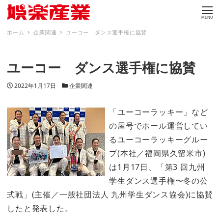
MENU
ホーム
企業関連
ユーコー ダンス選手権に協賛
ユーコー ダンス選手権に協賛
投稿日
カテゴリー
2022年1月17日
企業関連
「ユーコーラッキー」など
の屋号でホール運営してい
るユーコーラッキーグルー
プ(本社／福岡県久留米市)
は1月17日、「第3 回九州
学生ダンス選手権〜冬の公
式戦」(主催／一般社団法人 九州学生ダンス協会)に協賛
したと発表した。