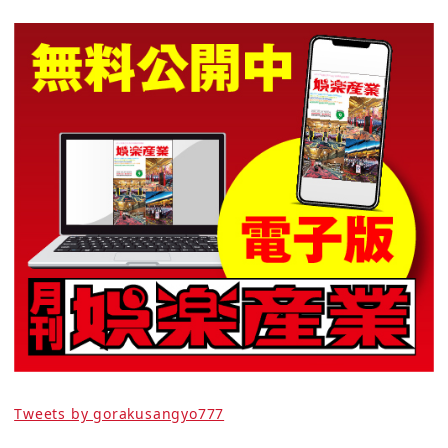
Tweets by gorakusangyo777