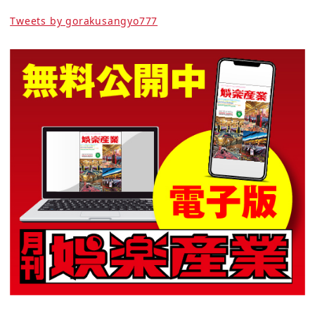
Tweets by gorakusangyo777