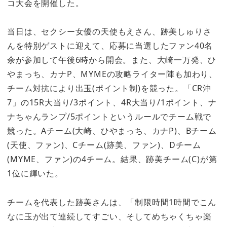
コ大会を開催した。
当日は、セクシー女優の天使もえさん、跡美しゅりさ
んを特別ゲストに迎えて、応募に当選したファン40名
余が参加して午後6時から開会。また、大崎一万発、ひ
やまっち、カナP、MYMEの攻略ライター陣も加わり、
チーム対抗により出玉(ポイント制)を競った。「CR沖
7」の15R大当り/3ポイント、4R大当り/1ポイント、ナ
ナちゃんランプ/5ポイントというルールでチーム戦で
競った。Aチーム(大崎、ひやまっち、カナP)、Bチーム
(天使、ファン)、Cチーム(跡美、ファン)、Dチーム
(MYME、ファン)の4チーム。結果、跡美チーム(C)が第
1位に輝いた。
チームを代表した跡美さんは、「制限時間1時間でこん
なに玉が出て連続してすごい、そしてめちゃくちゃ楽