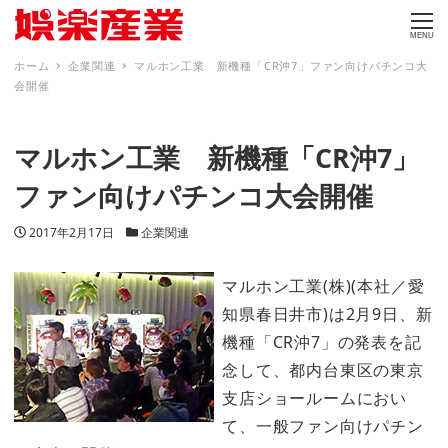
MENU
ホーム
企業関連
マルホン工業 新機種「CR沖7」ファン向けパチンコ大
会開催
マルホン工業 新機種「CR沖7」
ファン向けパチンコ大会開催
投稿日
カテゴリー
2017年2月17日
企業関連
マルホン工業(株)(本社／愛
知県春日井市)は2月9日、新
機種「CR沖7」の発表を記
念して、都内台東区の東京
支店ショールームにおい
て、一般ファン向けパチン