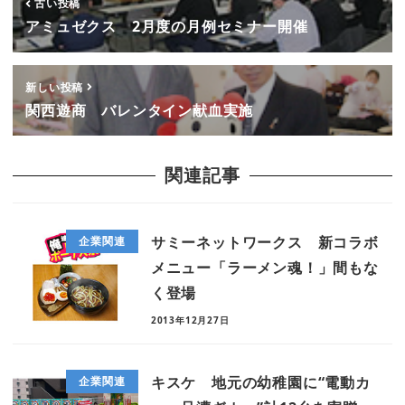
古い投稿
アミュゼクス 2月度の月例セミナー開催
新しい投稿
関西遊商 バレンタイン献血実施
関連記事
サミーネットワークス 新コラボ
企業関連
メニュー「ラーメン魂！」間もな
く登場
2013年12月27日
キスケ 地元の幼稚園に“電動カ
企業関連