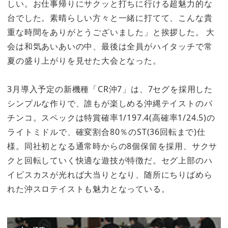
しい。お仕事帰りにサクッと打ちに行ける超魅力的な
台でした。素晴らしい方々と一緒に打てて、こんな貴
重な時間をありがとうございました」と挨拶した。 大
会は和気あいあいの中、最後は全員がハイタッチで常
夏の盛り上がりを見せた大会となった。
3月導入予定の新機種「CR沖7」は、7セグを採用した
シンプルな作りで、誰もが楽しめる沖縄テイストのパ
チンコ。スペックは特賞確率1/197.4(高確率1/24.5)の
ライトミドルで、確変割合80％のST(36回転まで)仕
様。同社初となる通常時からの8個保留を採用、サクサ
クと回転していく快適な遊技が特徴だ。セグ上部のハ
イビスカスが光れば大当りとなり、随所にちりばめら
れた沖スロテイストも魅力となっている。