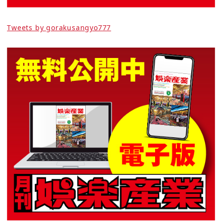
Tweets by gorakusangyo777