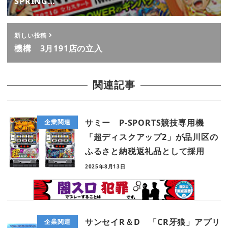
SPRING…
新しい投稿
機構 3月191店の立入
関連記事
サミー P-SPORTS競技専用機
企業関連
「超ディスクアップ2」が品川区の
ふるさと納税返礼品として採用
2025年8月13日
サンセイR＆D 「CR牙狼」アプリ
企業関連