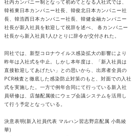
社内カンパニー制となって初めてとなる入社式では、
韓裕東日本カンパニー社長、韓俊北日本カンパニー社
長、韓浩西日本カンパニー社長、韓健金融カンパニー
社長が新入社員を歓迎して祝辞を述べ、 各カンパニー
社長から新入社員1人ひとりに辞令が交付された。
同社では、新型コロナウイルス感染拡大の影響により
昨年は入社式を中止。しかし本年度は、「新入社員は
直接歓迎してあげたい」との思いから、出席者全員の
PCR検査と徹底した感染防止対策のもと、対面での入社
式を実施した。一方で例年合同にて行っている新入社
員研修は、店舗配属後にウェブ会議システムを活用し
て行う予定となっている。
決意表明(新入社員代表 マルハン習志野店配属 小島綾
華)