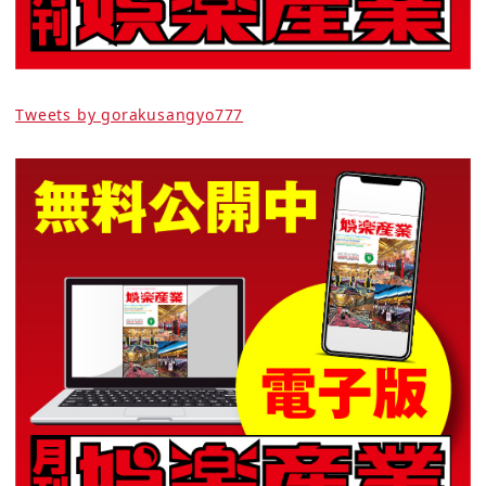
Tweets by gorakusangyo777