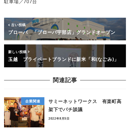
駐車場／707台
古い投稿
プローバ 「プローバ宇部店」グランドオープン
新しい投稿
玉越 プライベートブランドに新米「和(なごみ)」
関連記事
サミーネットワークス 有楽町高
企業関連
架下でパチ談議
2022年8月5日