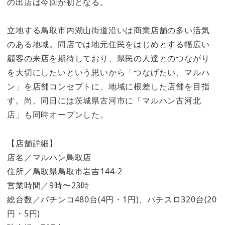
の出店は今回が初となる。
立地する鳥取市内湖山街道沿いは商業店舗の多い活気
のある地域。同店では地元住民をはじめとする幅広い
顧客の来店を期待しており、県民の人達とのつながり
を大切にしたいという思いから「つなげたい、マルハ
ン」を店舗コンセプトに、地域に根差した店舗を目指
す。尚、同日には茨城県古河市に「マルハン古河北
店」も同時オープンした。
【店舗詳細】
店名／マルハン鳥取店
住所／鳥取県鳥取市岩吉144-2
営業時間／9時〜23時
総台数／パチンコ480台(4円・1円)、パチスロ320台(20
円・5円)