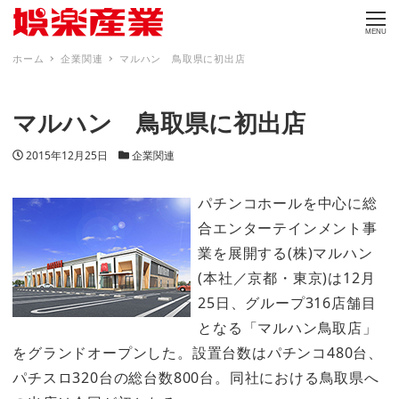
MENU
ホーム
企業関連
マルハン 鳥取県に初出店
マルハン 鳥取県に初出店
投稿日
カテゴリー
2015年12月25日
企業関連
パチンコホールを中心に総
合エンターテインメント事
業を展開する(株)マルハン
(本社／京都・東京)は12月
25日、グループ316店舗目
となる「マルハン鳥取店」
をグランドオープンした。設置台数はパチンコ480台、
パチスロ320台の総台数800台。同社における鳥取県へ