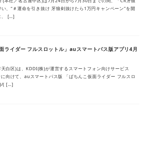
ィ(本社／名古屋中区)は7月24日から7月30日までの間、「CR牙狼
に伴い、“＃運命を引き抜け 牙狼剣抜けたら1万円キャンペーン”を開
 […]
面ライダー フルスロットル」auスマートパス版アプリ4月
市天白区)は、KDDI(株)が運営するスマートフォン向けサービス
者に向けて、auスマートパス版 「ぱちんこ仮面ライダー フルスロ
 […]