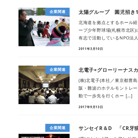
太陽グループ 園児招き1
企業関連
北海道を拠点とするホール経営
ープ少年野球場(札幌市北区
有志で活動しているNPO法人
2011年3月10日
北電子×グローリーナス
企業関連
(株)北電子(本社／東京都豊島
阪・難波のホテルモントレーグラス
動で一歩先を行くホー […]
2017年9月13日
サンセイR＆D 「CR牙
企業関連