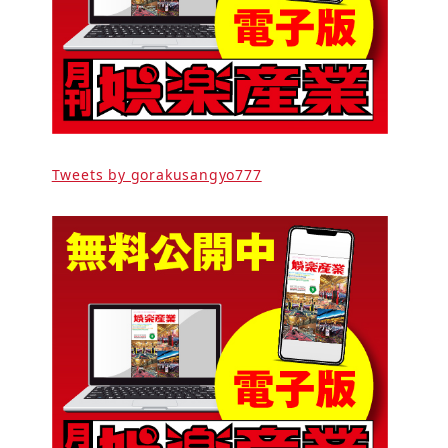
Tweets by gorakusangyo777