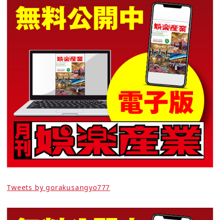
Tweets by gorakusangyo777