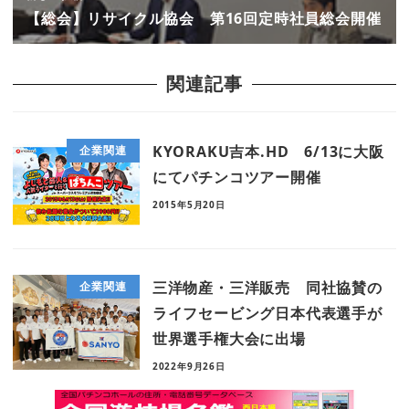
【総会】リサイクル協会 第16回定時社員総会開催
関連記事
KYORAKU吉本.HD 6/13に大阪
企業関連
にてパチンコツアー開催
2015年5月20日
三洋物産・三洋販売 同社協賛の
企業関連
ライフセービング日本代表選手が
世界選手権大会に出場
2022年9月26日