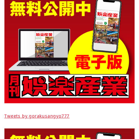
Tweets by gorakusangyo777