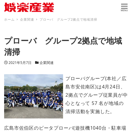
MENU
ホーム
企業関連
プローバ グループ2拠点で地域清掃
プローバ グループ2拠点で地域
清掃
投稿日
カテゴリー
2021年5月7日
企業関連
プローバグループ(本社／広
島市安佐南区)は4月24日、
2拠点でグループ従業員が中
心となって 57 名が地域の
清掃活動を実施した。
広島市佐伯区のビータプローバ(遊技機1040台・駐車場