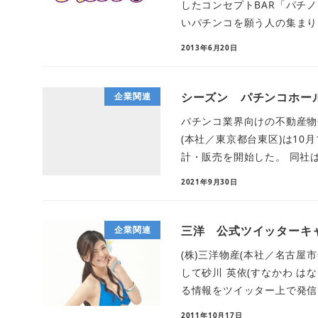
したコンセプトBAR「パチ
いパチンコを願う人の集まり」
2013年6月20日
シーズン パチンコホー
企業関連
パチンコ業界向けの不動産物
(本社／東京都台東区)は1
計・販売を開始した。 同社は20
2021年9月30日
三洋 公式ツイッターキ
企業関連
(株)三洋物産(本社／名古屋
して砂川 英依(すなかわ は
る情報をツイッター上で発信し
2011年10月17日