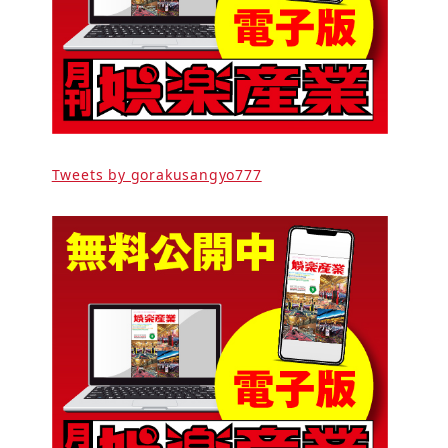
Tweets by gorakusangyo777