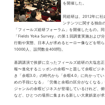
を開催した。
同総研は、2012年に
ンテンツに関する独自
「フィールズ総研フォーラム」を開催したもの。同
「Fields Yoka Survey」の第１回調査実
行動や実態、日本人が求めるヒーロー像などを明らかに
10000人、設問数全400問)。
基調講演で挨拶に立ったフィールズ総研の大塩忠正研究開発室
報〜進化するニッポンの余暇〜と題して余暇ビジネ
き「余暇3.0」の時代から「余暇4.0」に向かって
めの手段になる」「労働と余暇の区分がなくなる」
ジャンルの余暇ビジネスが登場しているけれど、俯
など、ひとつの場所に集まれる新しい大衆娯楽が求