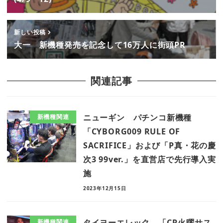
新しい投稿
大一 新機種発売を記念して16万人に街頭PR
関連記事
ニューギン パチンコ新機種
新機種関連
「CYBORG009 RULE OF
SACRIFICE」および「P真・花の慶
次3 99ver.」を直営店で先行導入実
施
2023年12月15日
タイヨーエレック 「CR火曜サス
新機種関連