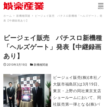
MENU
ホーム
新機種関連
ビージェイ販売 パチスロ新機種「ヘルズゲート」発
表【中継録画あり】
ビージェイ販売 パチスロ新機種
「ヘルズゲート」発表【中継録画
あり】
投稿日
カテゴリー
2010年3月19日
新機種関連
ビージェイ販売(株)(本社／
大阪市福島区)は3月19日、
東京・上野の同社東京支店
ショールームにおいて、同
社販売第一弾となる(株)バ