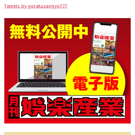
Tweets by gorakusangyo777