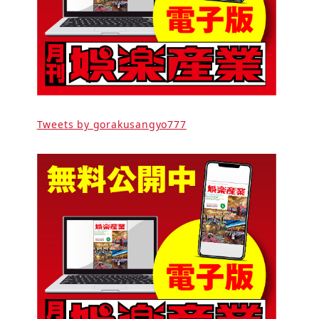
Tweets by gorakusangyo777