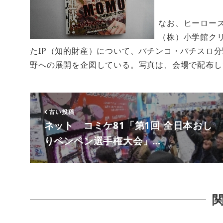
なお、ヒーロー
（株）小学館ク
たIP（知的財産）について、パチンコ・パチスロ
野への展開を企図している。写真は、会場で配布し
古い投稿
ネット コミケ81「第1回 全日本おし
りペンペン選手権大会」…