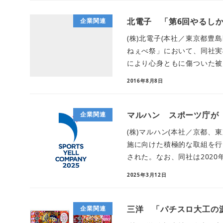
北電子 「第6回やるし
企業関連
(株)北電子(本社／東京都豊
ねぇべ祭」において、同社実
により心身ともに傷ついた被災
2016年8月8日
マルハン スポーツ庁が「
企業関連
(株)マルハン(本社／京都
施に向けた積極的な取組を行
された。なお、同社は2020年、
2025年3月12日
三洋 「パチスロ大工の
企業関連