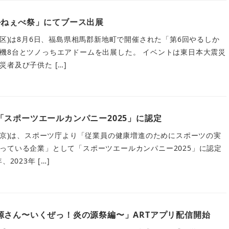
かねぇべ祭」にてブース出展
島区)は8月6日、福島県相馬郡新地町で開催された「第6回やるしか
機8台とツノっちエアドームを出展した。 イベントは東日本大震災
者及び子供た […]
スポーツエールカンパニー2025」に認定
、東京)は、スポーツ庁より「従業員の健康増進のためにスポーツの実
っている企業」として「スポーツエールカンパニー2025」に認定
2023年 […]
源さん〜いくぜっ！炎の源祭編〜」ARTアプリ配信開始