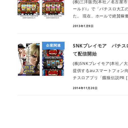
(株)三洋販売(本社／名古屋市
ールドi』で「パチスロ大工
た。 現在、ホールで絶賛稼働
2013年1月9日
SNKプレイモア パチス
企業関連
て配信開始
(株)SNKプレイモア(本社／
提供するauスマートフォン
チスロアプリ「餓狼伝説PR [
2014年11月20日