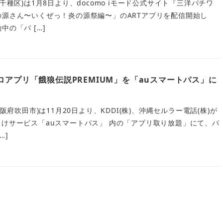
千種区)は1月8日より、docomo iモード公式サイト『三洋パチワ
の源さん〜いくぜっ！炎の源祭編〜」のARTアプリを配信開始し
中の「パ […]
ロアプリ「餓狼伝説PREMIUM」を「auスマートパス」に
大阪府吹田市)は11月20日より、KDDI(株)、沖縄セルラー電話(株)が
向けサービス「auスマートパス」 内の「アプリ取り放題」にて、パ
…]