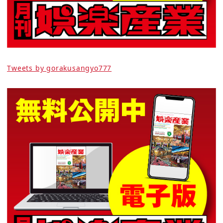
Tweets by gorakusangyo777