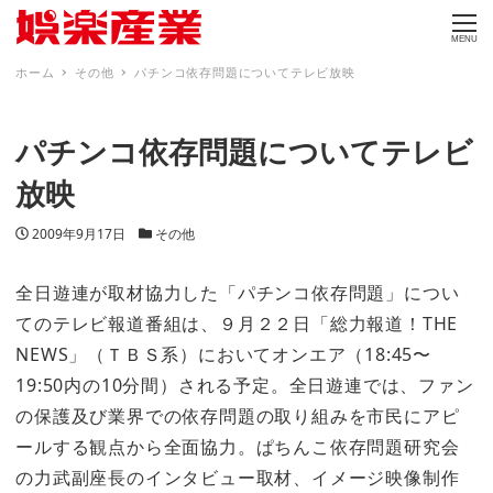
MENU
ホーム
その他
パチンコ依存問題についてテレビ放映
パチンコ依存問題についてテレビ
放映
投稿日
カテゴリー
2009年9月17日
その他
全日遊連が取材協力した「パチンコ依存問題」につい
てのテレビ報道番組は、９月２２日「総力報道！THE
NEWS」（ＴＢＳ系）においてオンエア（18:45〜
19:50内の10分間）される予定。全日遊連では、ファン
の保護及び業界での依存問題の取り組みを市民にアピ
ールする観点から全面協力。ぱちんこ依存問題研究会
の力武副座長のインタビュー取材、イメージ映像制作