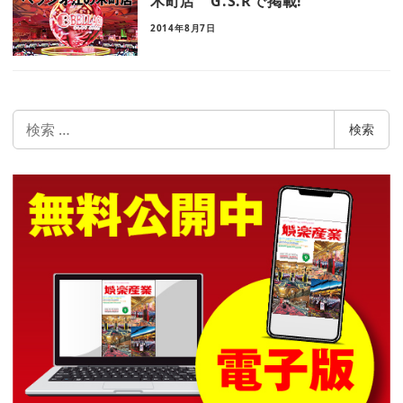
木町店 G.S.Rで掲載!
2014年8月7日
検
検索
索