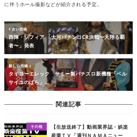
に伴うホール撮影などが紹介される予定。
古い投稿
西陣・ソフィア 「大河パチンコCR決戦〜天翔る覇
者〜」発表
新しい投稿
タイヨーエレック サミー製パチスロ新機種「ベル
サイユのばら」…
関連記事
【生放送終了】動画業界誌・娯楽
その他
産業ＴＶ「週刊ＮＡＭＡニュー