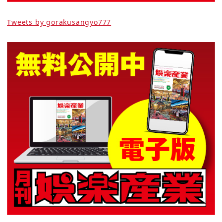
Tweets by gorakusangyo777