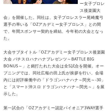
ー女子プロレ
ス後楽園大
会」を開催した。同社は、女子プロレスラー尾崎魔弓
選手の率いる「OZアカデミー女子プロレス」との間
で、年間スポンサー契約を締結、今年初の大会となっ
た。
大会サブタイトル「OZアカデミー女子プロレス後楽園
大会 パチスロハナハナプレゼンツ～BATTLE BIG
BONUS～」と銘打たれた大会は全5試合を開催。オー
プニングでは、同社広報の田上氏が挨拶を行い、会場
内には好評稼働中の「ドラゴンハナハナ～閃光～-30」
と「スマート沖スロ ドラゴンハナハナ～閃光～」を展
示した。
第一試合の「OZアカデミー認定パイオニア3WAY選手