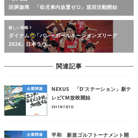
回胴遊商 「幼児車内放置ゼロ」巡回活動開始
新しい投稿
ダイナム 「バレーボールネーションズリーグ
2024」日本ラウ…
関連記事
NEXUS 「D’ステーション」新テ
企業関連
レビCM放映開始
2017年7月7日
平和 新規ゴルフトーナメント開
企業関連