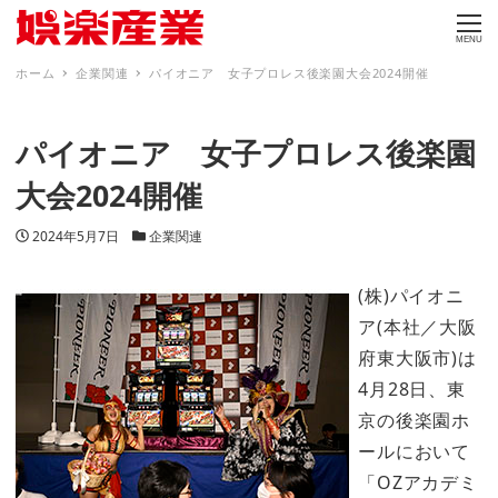
MENU
ホーム
企業関連
パイオニア 女子プロレス後楽園大会2024開催
パイオニア 女子プロレス後楽園
大会2024開催
投稿日
カテゴリー
2024年5月7日
企業関連
(株)パイオニ
ア(本社／大阪
府東大阪市)は
4月28日、東
京の後楽園ホ
ールにおいて
「OZアカデミ