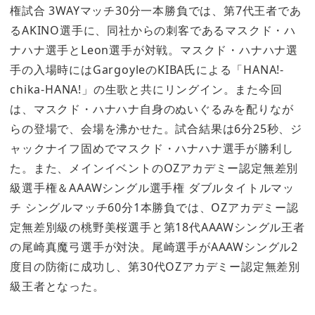
権試合 3WAYマッチ30分一本勝負では、第7代王者であ
るAKINO選手に、同社からの刺客であるマスクド・ハ
ナハナ選手とLeon選手が対戦。マスクド・ハナハナ選
手の入場時にはGargoyleのKIBA氏による「HANA!-
chika-HANA!」の生歌と共にリングイン。また今回
は、マスクド・ハナハナ自身のぬいぐるみを配りなが
らの登場で、会場を沸かせた。試合結果は6分25秒、ジ
ャックナイフ固めでマスクド・ハナハナ選手が勝利し
た。また、メインイベントのOZアカデミー認定無差別
級選手権＆AAAWシングル選手権 ダブルタイトルマッ
チ シングルマッチ60分1本勝負では、OZアカデミー認
定無差別級の桃野美桜選手と第18代AAAWシングル王者
の尾崎真魔弓選手が対決。尾崎選手がAAAWシングル2
度目の防衛に成功し、第30代OZアカデミー認定無差別
級王者となった。