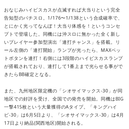
おなじみハイビスカスが点滅すれば大当りという完全
告知型のパチスロ。1/176〜1/138という合成確率で、
とにかく光ってなんぼ！大当り体感を！というコンセ
プトで登場した。同機には沖スロに無かった全く新し
いプレイヤー参加型演出「連打チャンス」を搭載。リ
ール左側の「連打開始」ランプが光ったら、MAXベッ
トボタンを連打！右側には3段階のハイビスカスランプ
が搭載されており、連打して1番上まで光らせる事がで
きたらBB確定となる。
また、九州地区限定機の「シオサイマックス-30」が同
地区での好評を受け、全国での発売を開始。同機はBIG
一撃415枚という大量獲得のAタイプ。「キングハイ
ビ-30」は6月5日より、「シオサイマックス-30」は4月
17日より納品(関西地区)開始される。