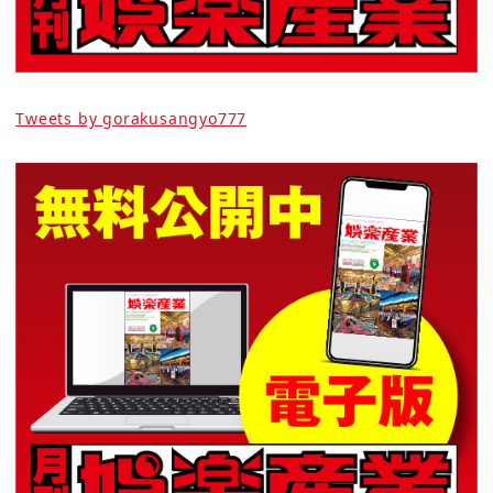
Tweets by gorakusangyo777