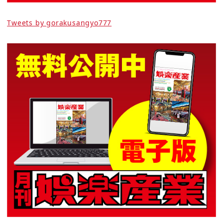
Tweets by gorakusangyo777