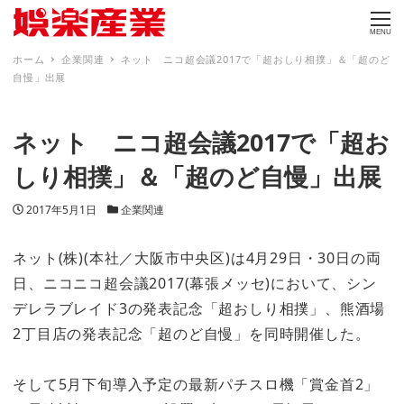
MENU
ホーム
企業関連
ネット ニコ超会議2017で「超おしり相撲」＆「超のど
自慢」出展
ネット ニコ超会議2017で「超お
しり相撲」＆「超のど自慢」出展
投稿日
カテゴリー
2017年5月1日
企業関連
ネット(株)(本社／大阪市中央区)は4月29日・30日の両
日、ニコニコ超会議2017(幕張メッセ)において、シン
デレラブレイド3の発表記念「超おしり相撲」、熊酒場
2丁目店の発表記念「超のど自慢」を同時開催した。
そして5月下旬導入予定の最新パチスロ機「賞金首2」