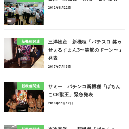
2012年8月22日
三洋物産 新機種「パチスロ 笑ゥ
新機種関連
せぇるすまん3〜笑撃のドーン〜」
発表
2017年7月13日
サミー パチンコ新機種「ぱちん
新機種関連
こCR獣王」緊急発表
2010年11月12日