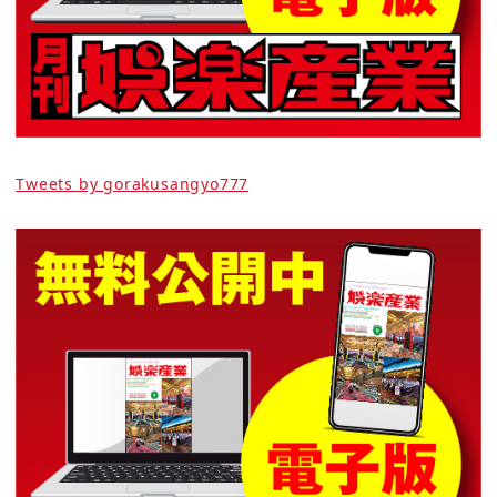
Tweets by gorakusangyo777