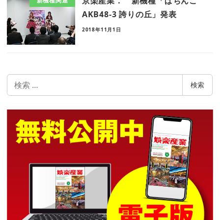
京楽産業． 新機種「ぱちんこ
新機種関連
AKB48-3 誇りの丘」発表
2018年11月1日
検
検索
索