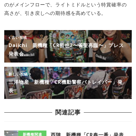
のがメインフローで、ライトミドルという特賞確率の
高さが、引き戻しへの期待感を高めている。
古い投稿
Daiichi 新機種「CR哲也2〜雀聖再臨〜」プレス
発表会…
新しい投稿
三洋物産 新機種「CR機動警察パトレイバー」発
表
関連記事
西陣 新機種「CR春一番」発表
新機種関連