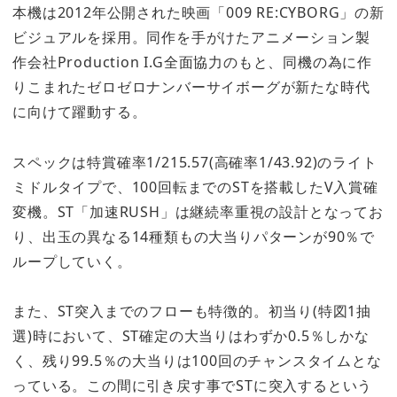
本機は2012年公開された映画「009 RE:CYBORG」の新
ビジュアルを採用。同作を手がけたアニメーション製
作会社Production I.G全面協力のもと、同機の為に作
りこまれたゼロゼロナンバーサイボーグが新たな時代
に向けて躍動する。
スペックは特賞確率1/215.57(高確率1/43.92)のライト
ミドルタイプで、100回転までのSTを搭載したV入賞確
変機。ST「加速RUSH」は継続率重視の設計となってお
り、出玉の異なる14種類もの大当りパターンが90％で
ループしていく。
また、ST突入までのフローも特徴的。初当り(特図1抽
選)時において、ST確定の大当りはわずか0.5％しかな
く、残り99.5％の大当りは100回のチャンスタイムとな
っている。この間に引き戻す事でSTに突入するという