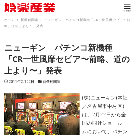
MENU
ホーム
新機種関連
ニューギン パチンコ新機種「CR一世風靡セピア〜前
略、道の上より〜」発表
ニューギン パチンコ新機種
「CR一世風靡セピア〜前略、道の
上より〜」発表
投稿日
カテゴリー
2011年2月22日
新機種関連
(株)ニューギン(本社
／名古屋市中村区)
は、2月22日から全
国の同社ショールー
ムにおいて、パチン