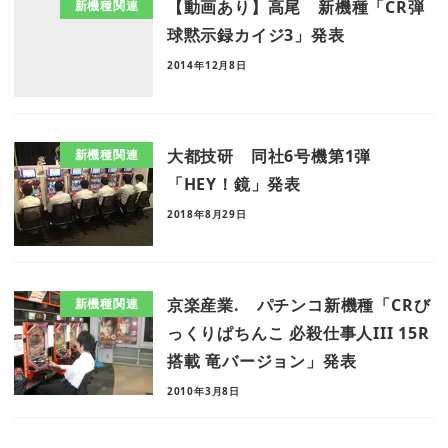
【動画あり】高尾 新機種「CR弾
新機種関連
球黙示録カイジ3」発表
2014年12月8日
大都技研 同社6号機第1弾
新機種関連
「HEY！鏡」発表
2018年8月29日
京楽産業. パチンコ新機種「CRび
新機種関連
っくりぱちんこ 必殺仕事人III 15R
搭載 竜バージョン」発表
2010年3月8日