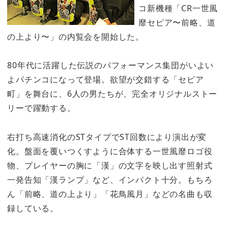
コ新機種「CR一世風
靡セピア〜前略、道
の上より〜」の内覧会を開始した。
80年代に活躍した伝説のパフォーマンス集団がいよい
よパチンコになって登場。欲望が交錯する「セピア
町」を舞台に、6人の男たちが、完全オリジナルストー
リーで躍動する。
右打ち高速消化のSTタイプでST回数により演出が変
化。盤面を覆いつくすように合体する一世風靡ロゴ役
物、プレイヤーの胸に「漢」の文字を映し出す照射式
一発告知「漢ランプ」など、インパクト十分。もちろ
ん「前略、道の上より」「花鳥風月」などの名曲も収
録している。