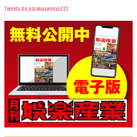
Tweets by gorakusangyo777