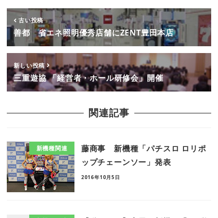
古い投稿
善都 省エネ照明優秀店舗にZENT豊田本店
新しい投稿
三重遊協 「経営者・ホール研修会」開催
関連記事
藤商事 新機種「パチスロ ロリポ
新機種関連
ップチェーンソー」発表
2016年10月5日