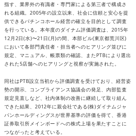
指す、業界外の有識者・専門家による第三者で構成さ
れる組織。2005年の設立以来、社会に信頼と安心を提
供できるパチンコホール経営の確立を目的として調査
を行っている。本年度のダイナム評価調査は、2015年
12月2日(水)〜21日(月)の間、本部ビル(東京都荒川区)
において各部門責任者・担当者へのヒアリング並びに
規定、マニュアル、帳票類の確認、またPTBにより選出
された5店舗へのヒアリングと視察が実施された。
同社はPTB設立当初から評価調査を受けており、経営姿
勢の開示、コンプライアンス協議会の発足、内部監査
規定見直しなど、社内体制の改善に継続して取り組ん
できた結果、2012年に親会社である(株)ダイナムジャ
パンホールディングスが世界基準の評価を得て、香港
証券取引所メインボードへの株式上場を果たすことに
つながったと考えている。