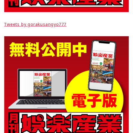
Tweets by gorakusangyo777