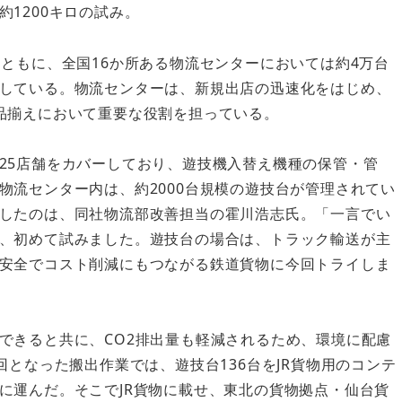
1200キロの試み。
ともに、全国16か所ある物流センターにおいては約4万台
している。物流センターは、新規出店の迅速化をはじめ、
品揃えにおいて重要な役割を担っている。
25店舗をカバーしており、遊技機入替え機種の保管・管
物流センター内は、約2000台規模の遊技台が管理されてい
したのは、同社物流部改善担当の霍川浩志氏。「一言でい
、初めて試みました。遊技台の場合は、トラック輸送が主
安全でコスト削減にもつながる鉄道貨物に今回トライしま
できると共に、CO2排出量も軽減されるため、環境に配慮
回となった搬出作業では、遊技台136台をJR貨物用のコンテ
に運んだ。そこでJR貨物に載せ、東北の貨物拠点・仙台貨