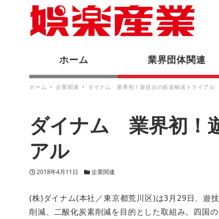
ホーム
業界団体関連
ホーム
企業関連
ダイナム 業界初！遊技台の鉄道輸送トライアル
ダイナム 業界初！
アル
投稿日
カテゴリー
2018年4月11日
企業関連
(株)ダイナム(本社／東京都荒川区)は3月29日
削減、二酸化炭素削減を目的とした取組み。四国の