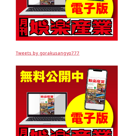
Tweets by gorakusangyo777