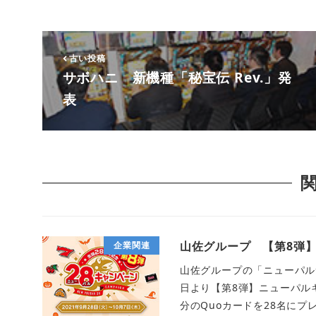
古い投稿
サボハニ 新機種「秘宝伝 Rev.」発
表
山佐グループ 【第8弾
企業関連
山佐グループの「ニューパルサ
日より【第8弾】ニューパル
分のQuoカードを28名にプレ