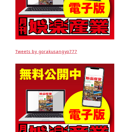
Tweets by gorakusangyo777