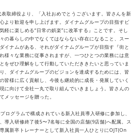
代表取締役より、「入社おめでとうございます。皆さんを新
心より歓迎を申し上げます。ダイナムグループの目指すビ
気軽に楽しめる“日常の娯楽”に改革する』ことです。そし
々の暮らしの中でなくてはならない存在になること、スー
ダイナムがある、それがダイナムグループが目指す『街と
れ様々な業務に従事されますが、一つひとつの業務には意
とをぜひ理解をして行動していただききたいと思っていま
り、ダイナムグループのビジョンを達成するためには、皆
の皆様に広く貢献し、今後も継続的に成長・発展していく
現に向けて全社一丸で取り組んでいきましょう。皆さんの
てメッセージを贈った。
のプログラムで構成されている新入社員導入研修に参加し、
導入研修終了後5〜7名毎に全国の店舗(9店舗)へ配属。ス
属新卒トレーナーとして新入社員一人ひとりにOJT(On