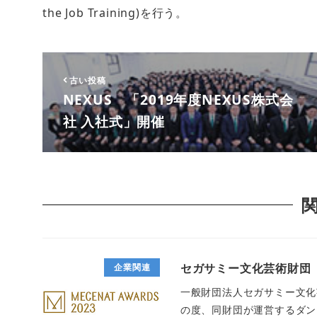
the Job Training)を行う。
古い投稿
NEXUS 「2019年度NEXUS株式会
社 入社式」開催
セガサミー文化芸術財団 
企業関連
一般財団法人セガサミー文化
の度、同財団が運営するダンスハ