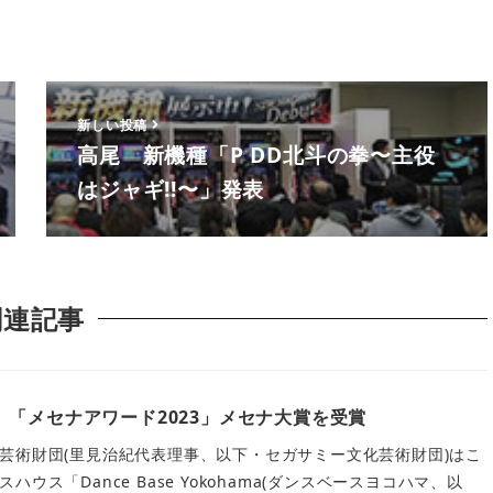
新しい投稿
高尾 新機種「P DD北斗の拳〜主役
はジャギ!!〜」発表
関連記事
「メセナアワード2023」メセナ大賞を受賞
芸術財団(里見治紀代表理事、以下・セガサミー文化芸術財団)はこ
ウス「Dance Base Yokohama(ダンスベースヨコハマ、以