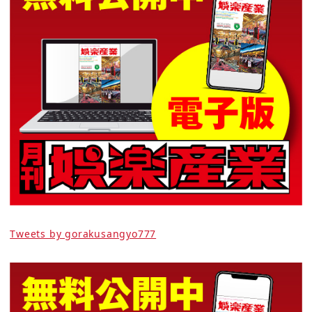
Tweets by gorakusangyo777