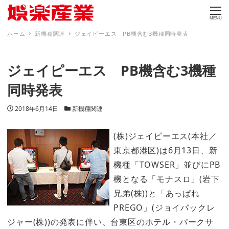
MENU
ホーム
新機種関連
ジェイピーエス PB機含む3機種同時発表
ジェイピーエス PB機含む3機種
同時発表
投稿日
カテゴリー
2018年6月14日
新機種関連
(株)ジェイピーエス(本社／
東京都港区)は6月13日、新
機種「TOWSER」並びにPB
機となる「モナスロ」(岩下
兄弟(株))と「あっぱれ
PREGO」(ジョイパックレ
ジャー(株))の発表に伴い、台東区のホテル・パークサ