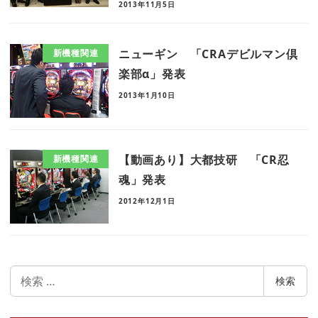
2013年11月5日
ニューギン 「CRAデビルマン倶
新機種関連
楽部α」発表
2013年1月10日
【動画あり】大都技研 「CR忍
新機種関連
魂」発表
2012年12月1日
検
検索
索