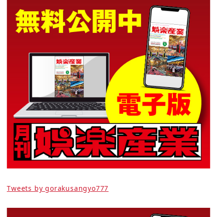
Tweets by gorakusangyo777