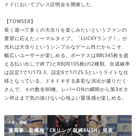
イドにおいてプレス説明会を開催した。
【TOWSER】
長く遊べて多くの大当りを楽しみたいというファンの
要望に応えたノーマルタイプ。「LUCKYランプ！」が
光れば大当りというシンプルなゲーム性だからこそ、
幅広いユーザーが楽しめる。ボーナスはBB(345枚を超
える払い出しで終了)とRB(同105枚)の2種類。合成確率
は設定1で1/173.3、設定6で1/125.5というライトな仕
様となっている。ドキドキする多彩な演出が盛りだく
さんで、その数全80種。レバーONの瞬間から第3ボタ
ン停止まで気の抜けない心地よい緊張感が楽しめる。
古い投稿
藤商事 新機種「CRリング 呪縛RUSH」発表