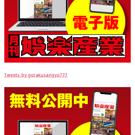
Tweets by gorakusangyo777