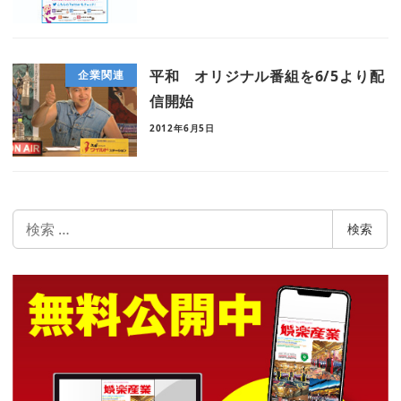
平和 オリジナル番組を6/5より配
企業関連
信開始
2012年6月5日
検
検索
索