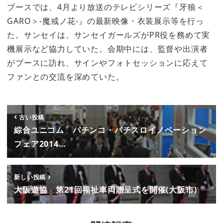
ブースでは、4月より放送のテレビシリーズ『牙狼＜
GARO＞-魔戒ノ花-』の最新映像・衣装展示等を行っ
た。サンセイは、サンセイガールズがPR役を務めて実
機展示など協力していた。会期中には、監督や出演者
がブースに訪れ、サインやフォトセッションに応えて
ファンとの交流を深めていた。
古い投稿
綜合ユニコム パチンコ・パチスロイノベーション
フェア2014…
新しい投稿
大阪遊協 第21回福祉車両贈呈式を開催(大阪市)