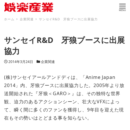
MENU
ホーム
企業関連
サンセイR&D 牙狼ブースに出展協力
サンセイR&D 牙狼ブースに出展
協力
投稿日
カテゴリー
2014年3月24日
企業関連
(株)サンセイアールアンドディは、「Anime Japan
2014」内、牙狼ブースに出展協力した。2005年より放
送開始された『牙狼＜GARO＞』は、その独特な世界
観、迫力のあるアクションシーン、壮大なVFXによっ
て、瞬く間に多くのファンを獲得し、9年目を迎えた現
在もその勢いはとどまる事を知らない。