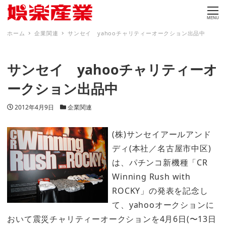
MENU
ホーム
企業関連
サンセイ yahooチャリティーオークション出品中
サンセイ yahooチャリティーオ
ークション出品中
投稿日
カテゴリー
2012年4月9日
企業関連
(株)サンセイアールアンド
ディ(本社／名古屋市中区)
は、パチンコ新機種「CR
Winning Rush with
ROCKY」の発表を記念し
て、yahooオークションに
おいて震災チャリティーオークションを4月6日(〜13日