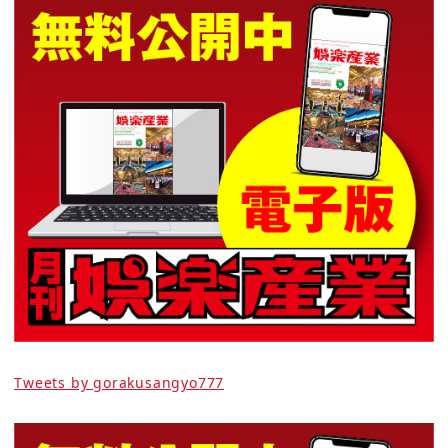
Tweets by gorakusangyo777