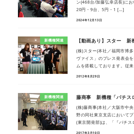
ン(468台/加藤弘幸店長)にお
20円・9台、5円・1 […]
2024年12月13日
【動画あり】スター 新機
新機種関連
(株)スター(本社／福岡市博
ヴァイス」のプレス発表会を
ムを搭載しております。従来は
2012年8月29日
藤商事 新機種「パチス
新機種関連
(株)藤商事(本社／大阪市中
野の同社東京支店においてプ
(東京開発部)は、「『パチスロ
2017年3月10日