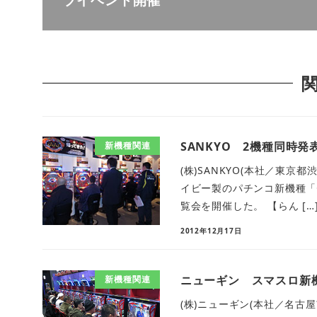
SANKYO 2機種同時発
新機種関連
(株)SANKYO(本社／東京
イビー製のパチンコ新機種「C
覧会を開催した。 【らん […
2012年12月17日
ニューギン スマスロ新
新機種関連
(株)ニューギン(本社／名古