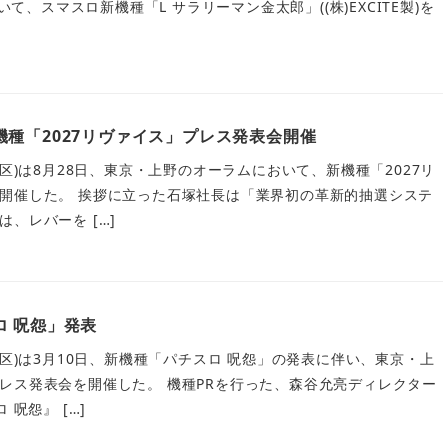
いて、スマスロ新機種「L サラリーマン金太郎」((株)EXCITE製)を
種「2027リヴァイス」プレス発表会開催
多区)は8月28日、東京・上野のオーラムにおいて、新機種「2027リ
開催した。 挨拶に立った石塚社長は「業界初の革新的抽選システ
、レバーを […]
ロ 呪怨」発表
央区)は3月10日、新機種「パチスロ 呪怨」の発表に伴い、東京・上
レス発表会を開催した。 機種PRを行った、森谷允亮ディレクター
 呪怨』 […]