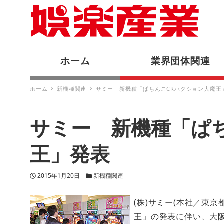
ホーム
業界団体関連
ホーム
新機種関連
サミー 新機種「ぱちんこCRハクション大魔王
サミー 新機種「ぱ
王」発表
投稿日
カテゴリー
2015年1月20日
新機種関連
(株)サミー(本社／東京
王」の発表に伴い、大