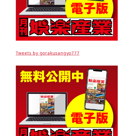
Tweets by gorakusangyo777