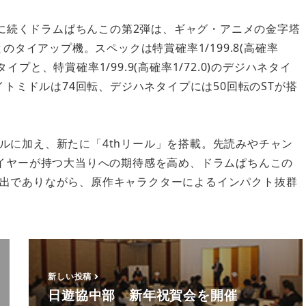
に続くドラムぱちんこの第2弾は、ギャグ・アニメの金字塔
のタイアップ機。スペックは特賞確率1/199.8(高確率
ルタイプと、特賞確率1/99.9(高確率1/72.0)のデジハネタイ
イトミドルは74回転、デジハネタイプには50回転のSTが搭
ルに加え、新たに「4thリール」を搭載。先読みやチャン
レイヤーが持つ大当りへの期待感を高め、ドラムぱちんこの
出でありながら、原作キャラクターによるインパクト抜群
新しい投稿
日遊協中部 新年祝賀会を開催