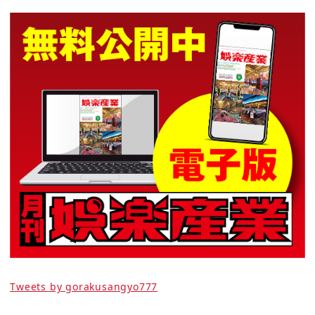
Tweets by gorakusangyo777