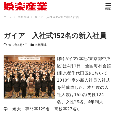
MENU
ホーム
企業関連
ガイア 入社式152名の新入社員
ガイア 入社式152名の新入社員
投稿日
カテゴリー
2010年4月5日
企業関連
(株)ガイア(本社/東京都中央
区)は4月1日、全国町村会館
(東京都千代田区)において
2010年度の新入社員入社式
を開催致した。本年度の入
社人数は152名(男性124
名、女性28名、4年制大
学・短大・専門卒125名、高校卒27名)。