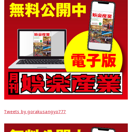
Tweets by gorakusangyo777