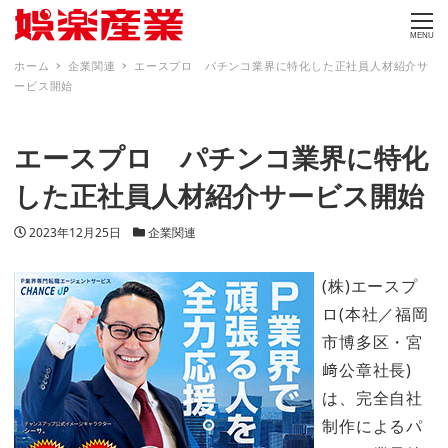
MENU
ホーム
企業関連
エースプロ パチンコ業界に特化した正社員人材紹介サ
ービス開始
エースプロ パチンコ業界に特化
した正社員人材紹介サービス開始
投稿日
カテゴリー
2023年12月25日
企業関連
(株)エースプ
ロ(本社／福岡
市博多区・宮
﨑公章社長)
は、完全自社
制作によるパ