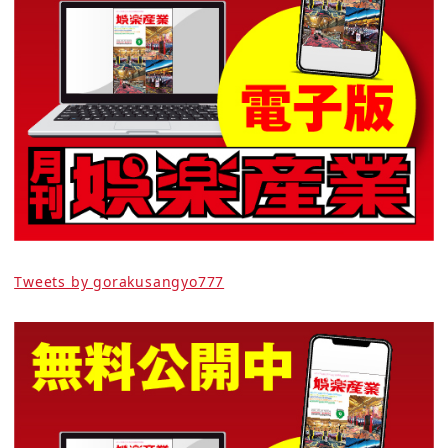
Tweets by gorakusangyo777