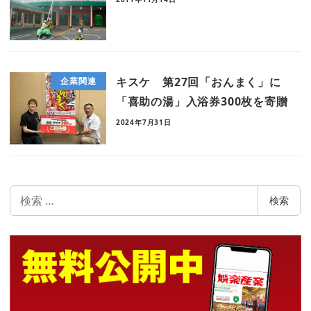
キスケ 第27回「おんまく」に
企業関連
「喜助の湯」入浴券300枚を寄贈
2024年7月31日
検
検索
索