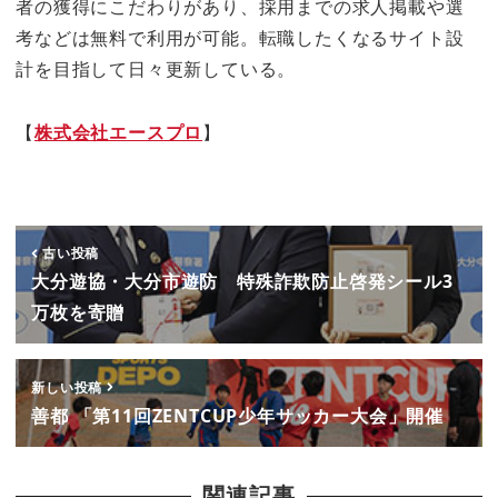
者の獲得にこだわりがあり、採用までの求人掲載や選
考などは無料で利用が可能。転職したくなるサイト設
計を目指して日々更新している。
【
株式会社エースプロ
】
古い投稿
大分遊協・大分市遊防 特殊詐欺防止啓発シール3
万枚を寄贈
新しい投稿
善都 「第11回ZENTCUP少年サッカー大会」開催
関連記事