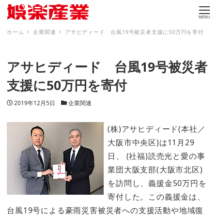
MENU
ホーム
企業関連
アサヒディード 台風19号被災者支援に50万円を寄付
アサヒディード 台風19号被災者
支援に50万円を寄付
投稿日
カテゴリー
2019年12月5日
企業関連
(株)アサヒディード(本社／
大阪市中央区)は11月29
日、 (社福)読売光と愛の事
業団大阪支部(大阪市北区)
を訪問し、義援金50万円を
寄付した。この義援金は、
台風19号による豪雨災害被災者への支援活動や地域復