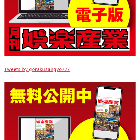
Tweets by gorakusangyo777