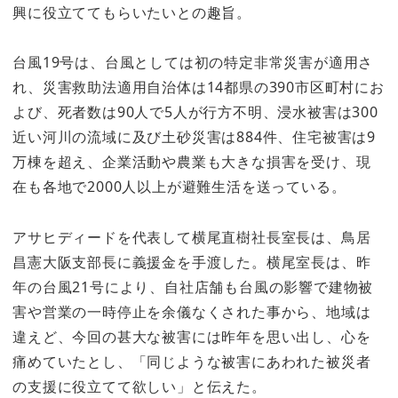
興に役立ててもらいたいとの趣旨。
台風19号は、台風としては初の特定非常災害が適用さ
れ、災害救助法適用自治体は14都県の390市区町村にお
よび、死者数は90人で5人が行方不明、浸水被害は300
近い河川の流域に及び土砂災害は884件、住宅被害は9
万棟を超え、企業活動や農業も大きな損害を受け、現
在も各地で2000人以上が避難生活を送っている。
アサヒディードを代表して横尾直樹社長室長は、鳥居
昌憲大阪支部長に義援金を手渡した。横尾室長は、昨
年の台風21号により、自社店舗も台風の影響で建物被
害や営業の一時停止を余儀なくされた事から、地域は
違えど、今回の甚大な被害には昨年を思い出し、心を
痛めていたとし、「同じような被害にあわれた被災者
の支援に役立てて欲しい」と伝えた。