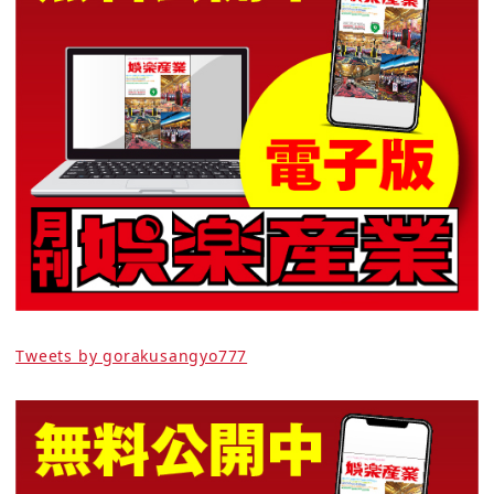
Tweets by gorakusangyo777