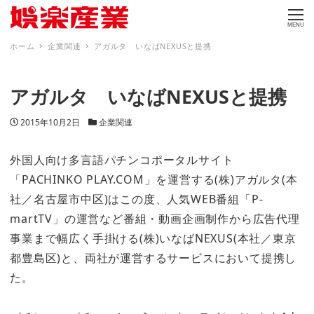
MENU
ホーム
企業関連
アガルタ いなばNEXUSと提携
アガルタ いなばNEXUSと提携
投稿日
カテゴリー
2015年10月2日
企業関連
外国人向け多言語パチンコポータルサイト
「PACHINKO PLAY.COM」を運営する(株)アガルタ(本
社／名古屋市中区)はこの度、人気WEB番組「P-
martTV」の運営など番組・動画企画制作から広告代理
事業まで幅広く手掛ける(株)いなばNEXUS(本社／東京
都豊島区)と、両社が運営するサービスにおいて提携し
た。