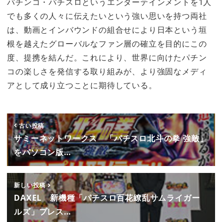
パチンコ・パチスロというエンターテインメントを1人
でも多くの人々に伝えたいという強い思いを持つ両社
は、動画とインバウンドの組合せにより日本という垣
根を越えたグローバルなファン層の確立を目的にこの
度、提携を結んだ。これにより、世界に向けたパチン
コの楽しさを発信する取り組みが、より強固なメディ
アとして成り立つことに期待している。
古い投稿
サミーネットワークス 「パチスロ北斗の拳 強敵」
をパソコン版…
新しい投稿
DAXEL 新機種「パチスロ百花繚乱サムライガー
ルズ」プレス…