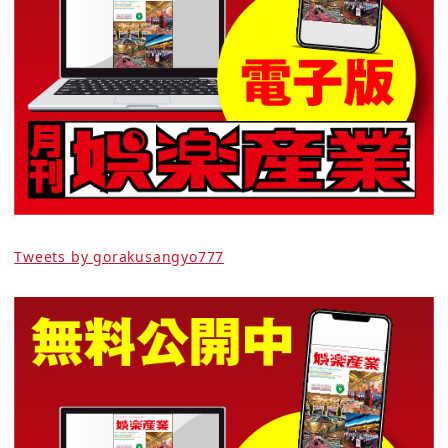
Tweets by gorakusangyo777