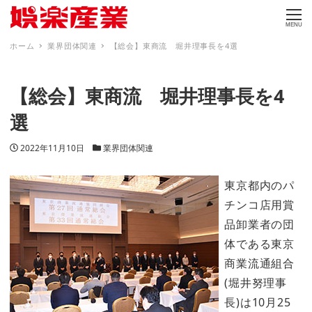
MENU
ホーム
業界団体関連
【総会】東商流 堀井理事長を4選
【総会】東商流 堀井理事長を4
選
投稿日
カテゴリー
2022年11月10日
業界団体関連
東京都内のパ
チンコ店用賞
品卸業者の団
体である東京
商業流通組合
(堀井努理事
長)は10月25