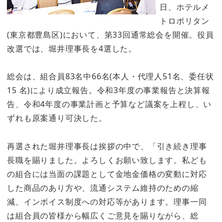
日、ホテルメ
トロポリタン
(東京都豊島区)において、第33回通常総会を開催。役員
改選では、堀井理事長を4選した。
総会は、組合員83名中66名(本人・代理人51名、委任状
15 名)により成立報告。令和3年度の事業報告と決算報
告、令和4年度の事業計画と予算など議案を上程し、い
ずれも原案通り可決した。
再選された堀井理事長は挨拶の中で、「引き続き理事
長職を賜りました。よろしくお願い致します。私ども
の組合には当面の課題として金地金価格の変動に対応
した商品のあり方や、流通システム維持のための縮
減、インボイス制度への対応等があります。理事一同
は組合員の皆様から幅広くご意見を賜りながら、総