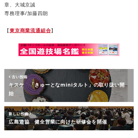
章、大城京誠
専務理事/加藤四朗
【
東京商業流通組合
】
古い投稿
キスケ 「きゅーとなminiタルト」の取り扱い開
始
新しい投稿
広島遊協 健全営業に向けた研修会を開催