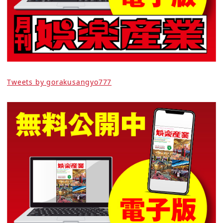
Tweets by gorakusangyo777