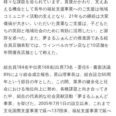
様々な課題を迫られています。直接かかわり、支えあ
える機会として長年の福祉支援事業へのご支援は地域
コミュニティ活動の支えとなり、21年もの継続は大変
価値が大きい。いただいた貴重なご支援は、子どもた
ちの笑顔と地域社会のために有効に活用したい」と謝
辞を述べた。また、夢まるふぁんどの推進源である組
合員店舗表彰では、ウィンベルカザン店など10店舗を
年間優良店舗として称えた。
組合員184名中出席168名(出席73名・委任6・書面決議
89)により総会成立報告。星山理事長は、組合設立60周
年という節目の年とした。この間、業界の健全化と社
会における地位向上に努め、各種課題と向き合ってき
た中、組合の代表的な社会貢献活動「夢まるふぁんど
事業」を挙げた。2005年7月1日の設立以来、これまで
文化国際支援事業で延べ137団体、福祉支援事業で延べ