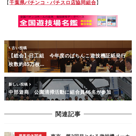
【
千葉県パチンコ・パチスロ店協同組合
】
古い投稿
【総会】日工組 今年度のぱちんこ遊技機証紙発行
枚数約85万枚…
新しい投稿
中部遊商 公園清掃活動に組合員46名が参加
関連記事
業界団体関連