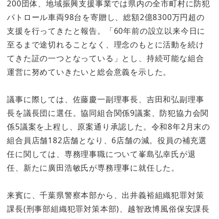
200団体、地域振興支援事業では県内の全市町村に防犯
パトロール車両98台を寄贈し、総額2億8300万円超の
支援を行ってきたと報告。「60年前の設立以来今日に
至るまで途切れることなく、理念のもとに活動を続け
てきた証の一つとなっている」とし、持続可能な組合
運営に努めていきたいと総会意義を示した。
議事に際しては、佐藤慶一副理事長、吉田和弘副理事
長を議長団に選任。協同組合関係9議案、防犯協力会関
係5議案を上程し、原案通り承認した。令和8年2月末の
組合員店舗182店舗となり、6店舗の減。役員の補充選
任に関しては、専務理事職について峯島弘幸氏が退
任、新たに廣田浩敏氏が専務理事に就任した。
来賓に、千葉県警察本部から、出井義裕組織犯罪対策
課長(刑事部組織犯罪対策本部)、越智政博風俗保安課長