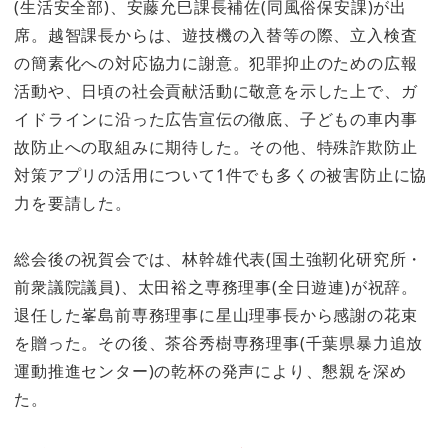
(生活安全部)、安藤允巳課長補佐(同風俗保安課)が出
席。越智課長からは、遊技機の入替等の際、立入検査
の簡素化への対応協力に謝意。犯罪抑止のための広報
活動や、日頃の社会貢献活動に敬意を示した上で、ガ
イドラインに沿った広告宣伝の徹底、子どもの車内事
故防止への取組みに期待した。その他、特殊詐欺防止
対策アプリの活用について1件でも多くの被害防止に協
力を要請した。
総会後の祝賀会では、林幹雄代表(国土強靭化研究所・
前衆議院議員)、太田裕之専務理事(全日遊連)が祝辞。
退任した峯島前専務理事に星山理事長から感謝の花束
を贈った。その後、茶谷秀樹専務理事(千葉県暴力追放
運動推進センター)の乾杯の発声により、懇親を深め
た。