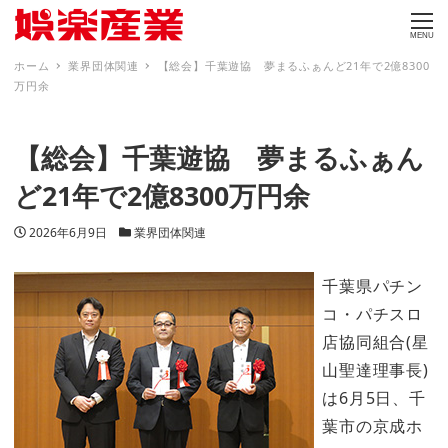
MENU
ホーム
業界団体関連
【総会】千葉遊協 夢まるふぁんど21年で2億8300
万円余
【総会】千葉遊協 夢まるふぁん
ど21年で2億8300万円余
投稿日
カテゴリー
2026年6月9日
業界団体関連
千葉県パチン
コ・パチスロ
店協同組合(星
山聖達理事長)
は6月5日、千
葉市の京成ホ