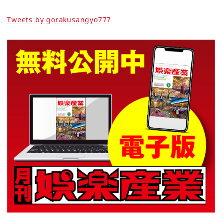
Tweets by gorakusangyo777