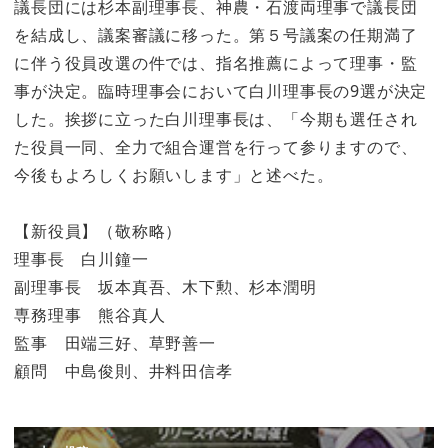
議長団には杉本副理事長、神農・石渡両理事で議長団
を結成し、議案審議に移った。第５号議案の任期満了
に伴う役員改選の件では、指名推薦によって理事・監
事が決定。臨時理事会において白川理事長の9選が決定
した。挨拶に立った白川理事長は、「今期も選任され
た役員一同、全力で組合運営を行って参りますので、
今後もよろしくお願いします」と述べた。
【新役員】（敬称略）
理事長 白川鐘一
副理事長 坂本真吾、木下勲、杉本潤明
専務理事 熊谷真人
監事 田端三好、草野善一
顧問 中島俊則、井料田信孝