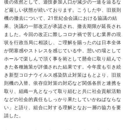
後の依然として、遊技参加人口が減少の一途を辿るな
ど厳しい状態が続いております。こうした中、旧規則
機の撤去について、21世紀会会議における協議の結
果、決議の一部改正が承認され、撤去期限が延長され
ました。今回の改正に際しコロナ禍で苦しむ業界の現
状を行政当局に相談し、ご理解を賜ったのは日本全体
が閉塞感やストレスを感じている中、憩いの場として
ホールで楽しんで頂く事を術として懸命に取り組んで
きた各種施策が評価された結果です。今年度も引き続
き新型コロナウイルス感染防止対策はもとより、旧規
則機の入替、依存症対策の対応など関係各所と連携を
取り、組織一丸となって取り組むと共に社会貢献活動
などの社会的責任もしっかり果たしていかねばならな
い」と語り、組合に対する理解となお一層の協力を要
請した。