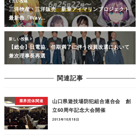
古い投稿
三洋物産・三洋販売 新章アイマリンプロジェクト
最新曲「Wav…
新しい投稿
【総会】日電協 任期満了に伴う役員改選において
兼次理事長再選
関連記事
山口県遊技場防犯組合連合会 創
業界団体関連
立60周年記念大会開催
2013年10月18日