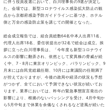
に伴う役員改選において、白川理事長の9選が決定し
た。会場では、新型コロナウイルス感染拡大防止の観
点から京都府感染予防ガイドラインに基づき、ホテル
側と万全の感染防止策を講じての開催となった。
総会成立報告では、組合員総数64名中本人出席11名、
代理人出席18名、委任状提出が32名で総会は成立。挨
拶に立った白川理事長は、「今年度も新型コロナウイ
ルスの影響に翻弄され、依然として変異株の脅威が続
く中、7・8月に東京オリンピック、パラリンピック、9
月末には自民党総裁任期、10月には衆議院の任期満了
が控えておりますが、今後の政局や経済の状況も予想
がつかず、全てにおいて予測できない状況が続いてお
ります。業界においては、昨年の緊急事態宣言発出の
影響により、根拠のないバッシングを受け、4月中旬か
ら5月中旬まで休業を余儀なくされるなど逆風が続いた