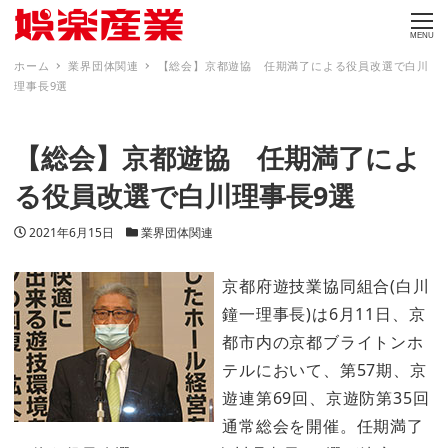
MENU
ホーム
業界団体関連
【総会】京都遊協 任期満了による役員改選で白川
理事長9選
【総会】京都遊協 任期満了によ
る役員改選で白川理事長9選
投稿日
カテゴリー
2021年6月15日
業界団体関連
京都府遊技業協同組合(白川
鐘一理事長)は6月11日、京
都市内の京都ブライトンホ
テルにおいて、第57期、京
遊連第69回、京遊防第35回
通常総会を開催。任期満了