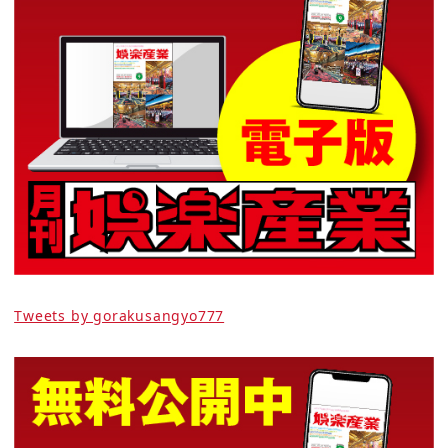
Tweets by gorakusangyo777