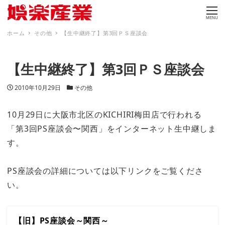
MENU
ホーム
その他
【生中継終了】第3回ＰＳ座談会
【生中継終了】第3回ＰＳ座談会
投稿日
カテゴリー
2010年10月29日
その他
10月29日に大阪市北区のKICHIRI梅田店で行われる
「第3回PS座談会〜関西」をインターネット生中継しま
す。
PS座談会の詳細については以下リンクをご覧くださ
い。
【旧】PS座談会～関西～