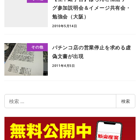
グ参加説明会＆イメージ共有会・
勉強会（大阪）
2010年5月14日
パチンコ店の営業停止を求める虚
その他
偽文書が出現
2011年4月5日
検
検索
索