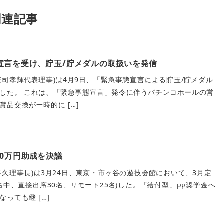
関連記事
宣言を受け、貯玉/貯メダルの取扱いを発信
庄司孝輝代表理事)は4月9日、「緊急事態宣言による貯玉/貯メダル
した。 これは、「緊急事態宣言」発令に伴うパチンコホールの営
品交換が一時的に […]
00万円助成を決議
恭久理事長)は3月24日、東京・市ヶ谷の遊技会館において、3月定
名中、直接出席30名、リモート25名)した。「給付型」pp奨学金へ
っても継 […]