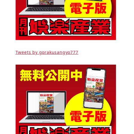
Tweets by gorakusangyo777