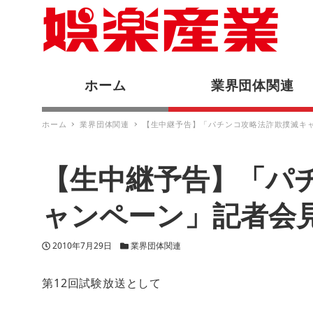
ホーム
業界団体関連
ホーム
業界団体関連
【生中継予告】「パチンコ攻略法詐欺撲滅キ
【生中継予告】「パ
ャンペーン」記者会
投稿日
カテゴリー
2010年7月29日
業界団体関連
第12回試験放送として