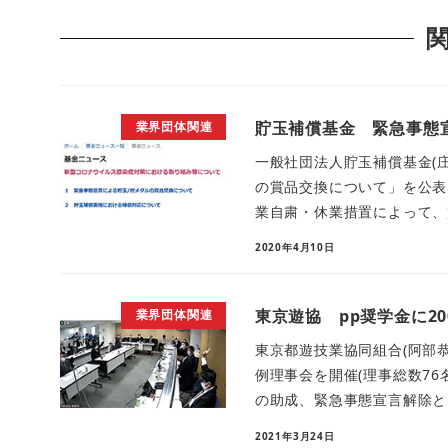
貯玉補償基金 緊急事態
業界団体関連
一般社団法人貯玉補償基金(
の賞品交換について」を公表
業自粛・休業措置によって、賞
2020年4月10日
東京遊協 pp奨学金に2
業界団体関連
東京都遊技業協同組合(阿部
例理事会を開催(理事総数76
の助成、緊急事態宣言解除とな
2021年3月24日