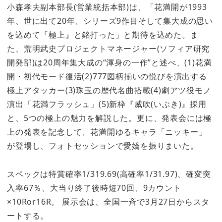
小森孝夫副本部長(営業統括本部)は、「花満開が1993
年、世に出て20年、シリーズ9作目そして集大成の思い
を込めて『極上』と銘打った」と期待を込めた。ま
た、荒明武史プロジェクトマネージャー(ソフィア研究
開発部)は20周年集大成の“渾身の一作”と述べ、(1)花満
開・初代モード復活(2)777図柄揃いの悦びを演出する
極上アタッカー(3)珠玉の歴代名曲搭載(4)劇アツ役モノ
演出「花満フラッシュ」(5)新枠『威吹(いぶき)』採用
と、5つの極上の魅力を解説した。更に、発表会には極
上の発表を記念して、花満開ゆるキャラ「ニッキー」
が登場し、フォトセッションで愛嬌を振りまいた。
スペックは特賞確率1/319.69(高確率1/31.97)、確変突
入率67％、大当り終了後時短70回、9カウント
×10Ror16R。 展示会は、全国一斉で3月27日からスタ
ートする。