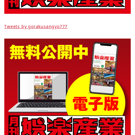
Tweets by gorakusangyo777