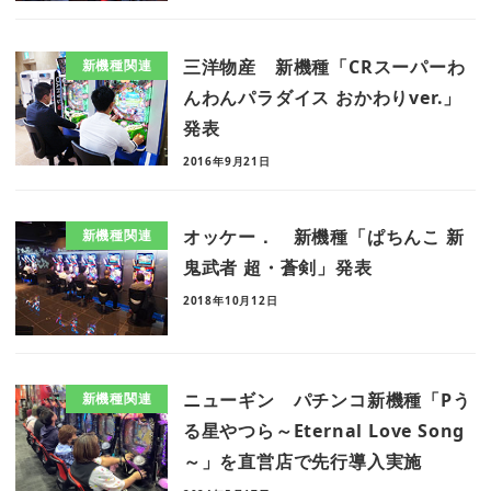
三洋物産 新機種「CRスーパーわ
新機種関連
んわんパラダイス おかわりver.」
発表
2016年9月21日
オッケー． 新機種「ぱちんこ 新
新機種関連
鬼武者 超・蒼剣」発表
2018年10月12日
ニューギン パチンコ新機種「Pう
新機種関連
る星やつら～Eternal Love Song
～」を直営店で先行導入実施