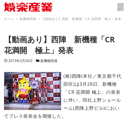
MENU
ホーム
新機種関連
【動画あり】西陣 新機種「CR 花満開 極上」発表
【動画あり】西陣 新機種「CR
花満開 極上」発表
投稿日
カテゴリー
2013年3月26日
新機種関連
(株)西陣(本社／東京都千代
田区)は3月26日、新機種
「CR 花満開 極上」の発表
に伴い、同社上野ショール
ーム(西陣上野ビル)におい
てプレス発表会を開催した。