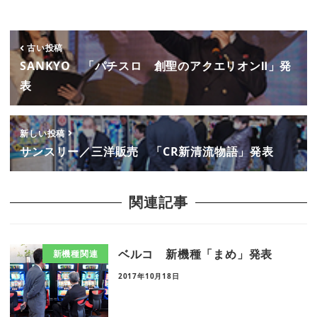
古い投稿
SANKYO 「パチスロ 創聖のアクエリオンⅡ」発
表
新しい投稿
サンスリー／三洋販売 「CR新清流物語」発表
関連記事
ベルコ 新機種「まめ」発表
新機種関連
2017年10月18日