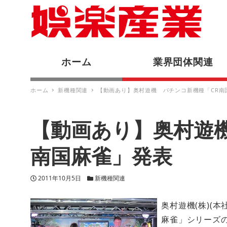
ホーム
業界団体関連
ホーム
新機種関連
【動画あり】奥村遊機 パチンコ新機種「CR南
【動画あり】奥村遊
南国麻雀」発表
投稿日
カテゴリー
2011年10月5日
新機種関連
奥村遊機(株)(
麻雀」シリーズ