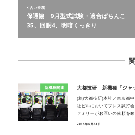
古い投稿
保通協 9月型式試験・適合ぱちんこ
35、回胴4、明暗くっきり
大都技研 新機種「ジャ
新機種関連
(株)大都技研(本社／東京都
社ビルにおいてプレス試打会
ァミリーがお互いの依頼を奪い
2015年6月24日