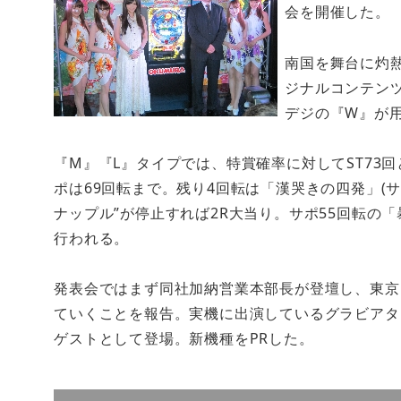
会を開催した。
南国を舞台に灼
ジナルコンテン
デジの『W』が
『M』『L』タイプでは、特賞確率に対してST73
ポは69回転まで。残り4回転は「漢哭きの四発」(
ナップル”が停止すれば2R大当り。サポ55回転の「
行われる。
発表会ではまず同社加納営業本部長が登壇し、東京
ていくことを報告。実機に出演しているグラビアタ
ゲストとして登場。新機種をPRした。