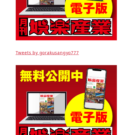
Tweets by gorakusangyo777