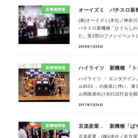
オーイズミ パチスロ新
新機種関連
(株)オーイズミ(本社／神奈
パチスロ新機種「ひぐらしの
た。第2部のファンイベントに
2010年1月28日
ハイライツ 新機種 「トロ
新機種関連
ハイライツ ・ エンタテインメ
ルKISS 」の発表に伴い
ル関係者向け先行試打会を開催
2017年7月26日
京楽産業． 新機種「ぱち
新機種関連
京楽産業．(株)(本社／名古