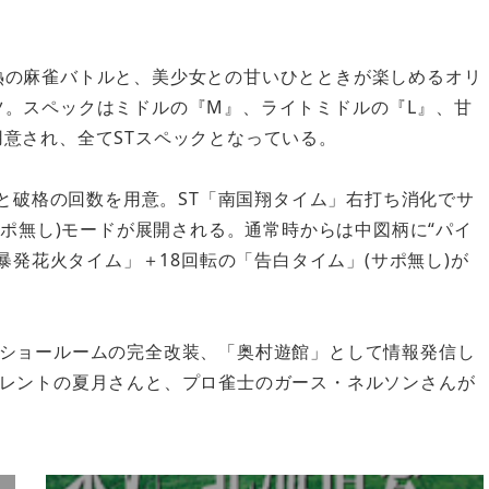
熱の麻雀バトルと、美少女との甘いひとときが楽しめるオリ
ツ。スペックはミドルの『M』、ライトミドルの『L』、甘
用意され、全てSTスペックとなっている。
回と破格の回数を用意。ST「南国翔タイム」右打ち消化でサ
サポ無し)モードが展開される。通常時からは中図柄に“パイ
暴発花火タイム」＋18回転の「告白タイム」(サポ無し)が
ショールームの完全改装、「奥村遊館」として情報発信し
レントの夏月さんと、プロ雀士のガース・ネルソンさんが