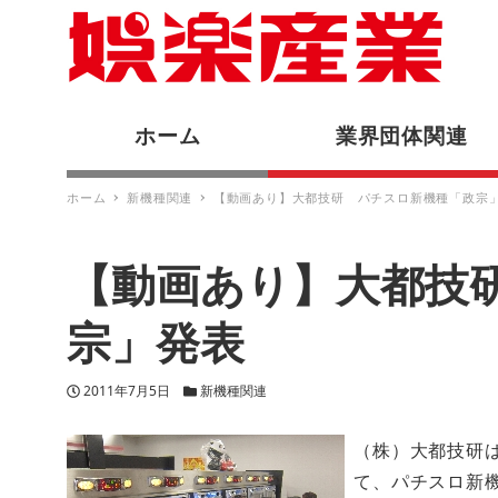
ホーム
業界団体関連
ホーム
新機種関連
【動画あり】大都技研 パチスロ新機種「政宗
【動画あり】大都技
宗」発表
投稿日
カテゴリー
2011年7月5日
新機種関連
（株）大都技研
て、パチスロ新