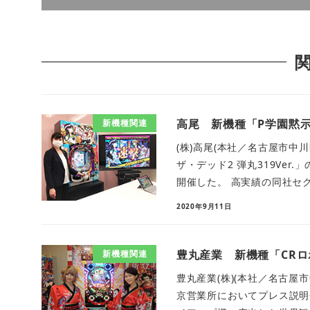
高尾 新機種「P学園黙示
新機種関連
(株)高尾(本社／名古屋市中
ザ・デッド2 弾丸319Ve
開催した。 高実績の同社セクシ
2020年9月11日
豊丸産業 新機種「CR
新機種関連
豊丸産業(株)(本社／名古屋
京営業所においてプレス説明