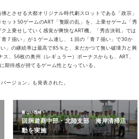
彷彿とさせる大都オリジナル時代劇スロットである「政宗」
、1セット50ゲームのART「隻眼の乱」を、上乗せゲーム「秀
ザク上乗せしていく感覚が爽快なART機。「秀吉決戦」では
「青７揃い」が１ゲーム連し、１回の「青７揃い」で30か
7揃い」の継続率は最高で85％と、未だかつて無い破壊力と興
ナス、56枚の奥州（レギュラー）ボーナスからも、ART、
に期待感が持てるゲーム性となっている。
トバージョン」も発表された。
新しい投稿
回胴遊商中部・北陸支部 海岸清掃活
動を実施