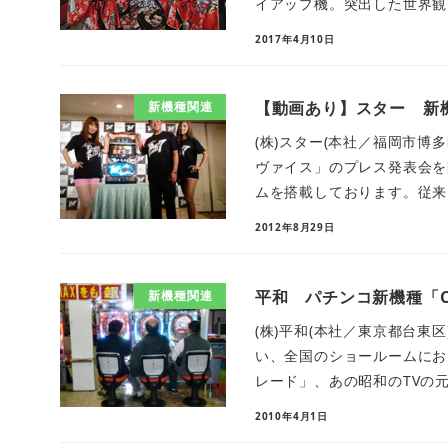
イアップ機。突出した世界観を
2017年4月10日
【動画あり】スター 新機
新機種関連
(株)スター(本社／福岡市博
ヴァイス」のプレス発表会を
ムを搭載しております。従来は
2012年8月29日
平和 パチンコ新機種「
新機種関連
(株)平和(本社／東京都台東
い、全国のショールームにお
レード」、あの昭和のTVの元
2010年4月1日