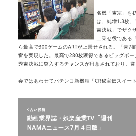
名機「吉宗」を
は、純増1.3枚
吉決戦」でザク
上乗せ役である
ら最高で300ゲームのARTが上乗せされる。「青
奮を実現した。最高で280枚獲得できるビッグボー
秀吉決戦に突入するチャンスが用意されており、常
会ではあわせてパチンコ新機種「CR秘宝伝スイー
古い投稿
動画業界誌・娯楽産業TV「週刊
NAMAニュース7月４日版」