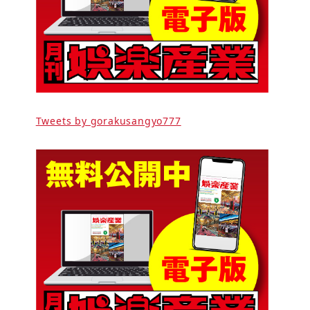
Tweets by gorakusangyo777