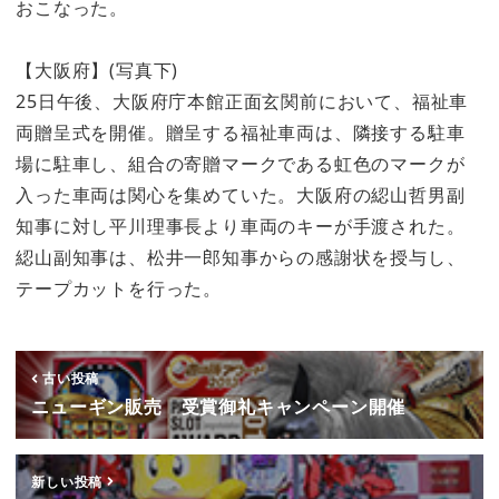
おこなった。
【大阪府】(写真下)
25日午後、大阪府庁本館正面玄関前において、福祉車
両贈呈式を開催。贈呈する福祉車両は、隣接する駐車
場に駐車し、組合の寄贈マークである虹色のマークが
入った車両は関心を集めていた。大阪府の綛山哲男副
知事に対し平川理事長より車両のキーが手渡された。
綛山副知事は、松井一郎知事からの感謝状を授与し、
テープカットを行った。
古い投稿
ニューギン販売 受賞御礼キャンペーン開催
新しい投稿