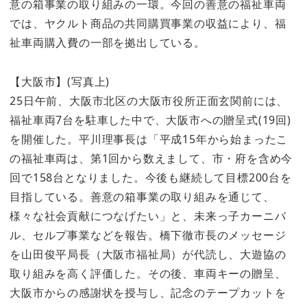
意の箱事業の取り組みの一環。今回の善意の福祉車両
では、ヤクルト商品の共同購買事業の収益により、福
祉車両購入費の一部を拠出している。
【大阪市】(写真上)
25日午前、大阪市北区の大阪市役所正面玄関前には、
福祉車両7台を駐車した中で、大阪市への贈呈式(19回)
を開催した。平川理事長は「平成15年から始まったこ
の福祉車両は、第1回から数えまして、市・府を含め今
回で158台となりました。今後も継続して目標200台を
目指している。善意の箱事業の取り組みを通じて、
様々な社会貢献につなげたい」と、未来っ子カーニバ
ル、セルプ事業などを報告。橋下徹市長のメッセージ
を山田俊平局長（大阪市福祉局）が代読し、大遊協の
取り組みを高く評価した。その後、車両キーの贈呈、
大阪市からの感謝状を授与し、記念のテープカットを