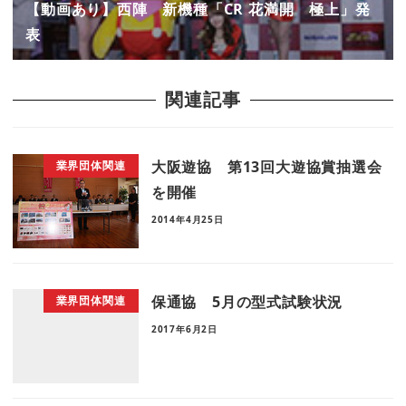
【動画あり】西陣 新機種「CR 花満開 極上」発
表
関連記事
大阪遊協 第13回大遊協賞抽選会
業界団体関連
を開催
2014年4月25日
保通協 5月の型式試験状況
業界団体関連
2017年6月2日