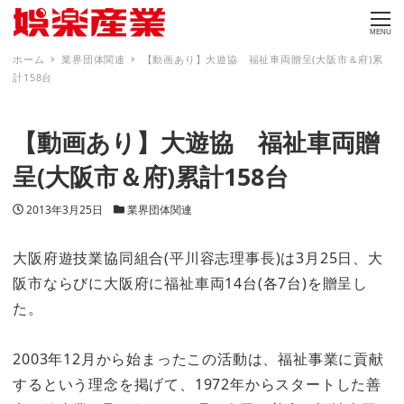
MENU
ホーム
業界団体関連
【動画あり】大遊協 福祉車両贈呈(大阪市＆府)累
計158台
【動画あり】大遊協 福祉車両贈
呈(大阪市＆府)累計158台
投稿日
カテゴリー
2013年3月25日
業界団体関連
大阪府遊技業協同組合(平川容志理事長)は3月25日、大
阪市ならびに大阪府に福祉車両14台(各7台)を贈呈し
た。
2003年12月から始まったこの活動は、福祉事業に貢献
するという理念を掲げて、1972年からスタートした善