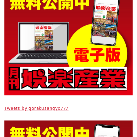
Tweets by gorakusangyo777