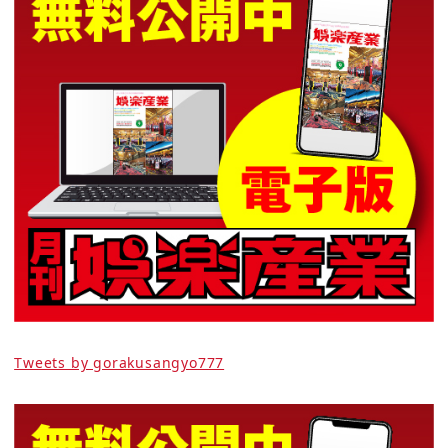
Tweets by gorakusangyo777