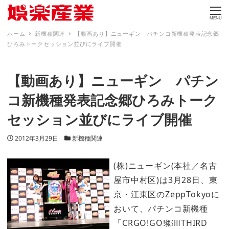
MENU
ホーム
新機種関連
【動画あり】ニューギン パチンコ新機種発表記念郷
ひろみトークセッション並びにライブ開催
【動画あり】ニューギン パチン
コ新機種発表記念郷ひろみトーク
セッション並びにライブ開催
投稿日
カテゴリー
2012年3月29日
新機種関連
(株)ニューギン(本社／名古
屋市中村区)は3月28日、東
京・江東区のZeppTokyoに
おいて、パチンコ新機種
「CRGO!GO!郷ⅢTHIRD