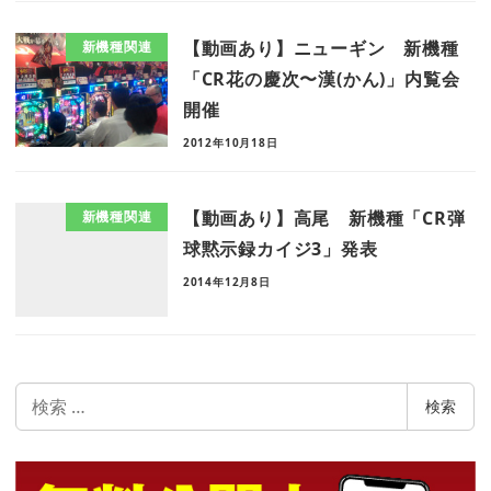
【動画あり】ニューギン 新機種
新機種関連
「CR花の慶次〜漢(かん)」内覧会
開催
2012年10月18日
【動画あり】高尾 新機種「CR弾
新機種関連
球黙示録カイジ3」発表
2014年12月8日
検
検索
索