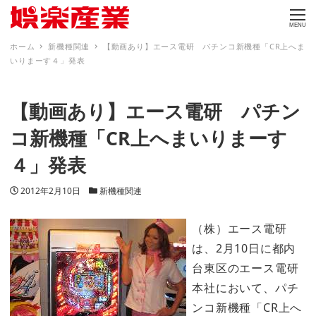
MENU
ホーム
新機種関連
【動画あり】エース電研 パチンコ新機種「CR上へま
いりまーす４」発表
【動画あり】エース電研 パチン
コ新機種「CR上へまいりまーす
４」発表
投稿日
カテゴリー
2012年2月10日
新機種関連
（株）エース電研
は、2月10日に都内
台東区のエース電研
本社において、パチ
ンコ新機種「CR上へ