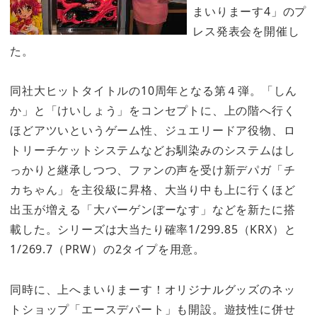
まいりまーす4」のプ
レス発表会を開催し
た。
同社大ヒットタイトルの10周年となる第４弾。「しん
か」と「けいしょう」をコンセプトに、上の階へ行く
ほどアツいというゲーム性、ジュエリードア役物、ロ
トリーチケットシステムなどお馴染みのシステムはし
っかりと継承しつつ、ファンの声を受け新デパガ「チ
カちゃん」を主役級に昇格、大当り中も上に行くほど
出玉が増える「大バーゲンぼーなす」などを新たに搭
載した。シリーズは大当たり確率1/299.85（KRX）と
1/269.7（PRW）の2タイプを用意。
同時に、上へまいりまーす！オリジナルグッズのネッ
トショップ「エースデパート」も開設。遊技性に併せ