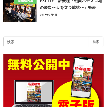
EXCITE 新機種「戦国パチスロ花
新機種関連
の慶次〜天を穿つ戦槍〜」発表
2017年7月4日
検
検索
索