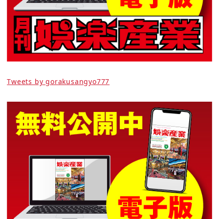
Tweets by gorakusangyo777