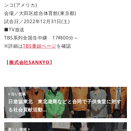
ンコ(アメリカ)
会場／大田区総合体育館(東京都)
試合日／2022年12月31日(土)
■TV放送
TBS系列全国生中継 17時00分～
※詳細は
TBS番組ページ
を確認
【
株式会社SANKYO
】
古い投稿
日遊協東北 東北遊商などと合同で子供食堂に対す
る社会貢献活動…
新しい投稿