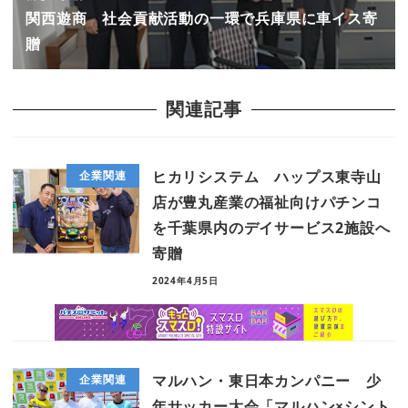
関西遊商 社会貢献活動の一環で兵庫県に車イス寄
贈
関連記事
ヒカリシステム ハップス東寺山
企業関連
店が豊丸産業の福祉向けパチンコ
を千葉県内のデイサービス2施設へ
寄贈
2024年4月5日
マルハン・東日本カンパニー 少
企業関連
年サッカー大会「マルハン×シント