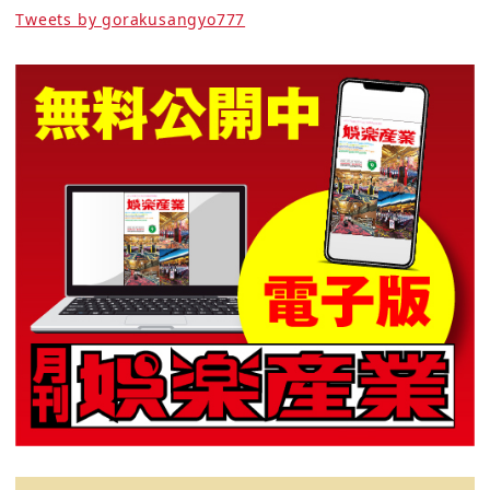
Tweets by gorakusangyo777