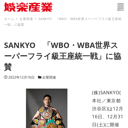
MENU
ホーム
企業関連
SANKYO 「WBO・WBA世界スーパーフライ級王座統
一戦」に協賛
SANKYO 「WBO・WBA世界ス
ーパーフライ級王座統一戦」に協
賛
投稿日
カテゴリー
2022年12月16日
企業関連
(株)SANKYO(
本社／東京都
渋谷区)は12月
16日、12月31
日(土)に開催