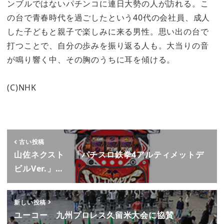
ンブルではないパチンコに連日大勢の人が訪れる。こ
の台で青春時代を過ごしたという40代の会社員、成人
した子どもと親子で楽しみに来る男性。思い出の台で
打つことで、自分の歩みを振り返る人も。大当りの音
が鳴り響く中、その胸のうちに耳を傾ける。
(C)NHK
古い投稿
山佐ネクスト 「パチスロ鉄拳4アルティメットデ
ビルVer.」…
新しい投稿
ユーコー 九州プロレス久留米大会に協賛