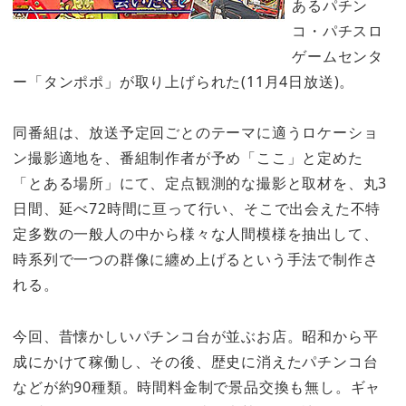
あるパチン
コ・パチスロ
ゲームセンタ
ー「タンポポ」が取り上げられた(11月4日放送)。
同番組は、放送予定回ごとのテーマに適うロケーショ
ン撮影適地を、番組制作者が予め「ここ」と定めた
「とある場所」にて、定点観測的な撮影と取材を、丸3
日間、延べ72時間に亘って行い、そこで出会えた不特
定多数の一般人の中から様々な人間模様を抽出して、
時系列で一つの群像に纏め上げるという手法で制作さ
れる。
今回、昔懐かしいパチンコ台が並ぶお店。昭和から平
成にかけて稼働し、その後、歴史に消えたパチンコ台
などが約90種類。時間料金制で景品交換も無し。ギャ