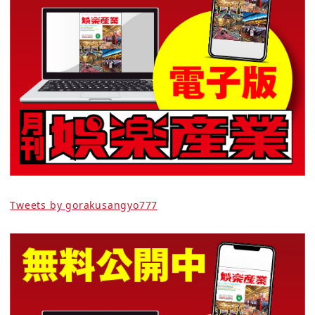
Tweets by gorakusangyo777