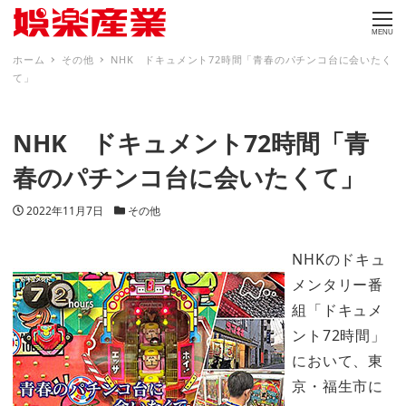
MENU
ホーム
その他
NHK ドキュメント72時間「青春のパチンコ台に会いたく
て」
NHK ドキュメント72時間「青
春のパチンコ台に会いたくて」
投稿日
カテゴリー
2022年11月7日
その他
NHKのドキュ
メンタリー番
組「ドキュメ
ント72時間」
において、東
京・福生市に