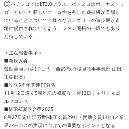
③パチンコではLT3.0プラス、パチスロはボーナストリ
ガーといった新しいゲーム性を有した遊技機が登場し
ていることについて／様々なカテゴリーの遊技機が市
場に提供されていくよう、ファン開拓の一環でもあり
期待している。
＜主な報告事項＞
■新規入会
賛助会員／(株)そごう・西武(執行役員商事事業部 山田
正樹部長)
■設立5周年関連PT報告
11月12日設立5周年記念祝賀会、翌13日チャリティゴ
ルフコンペ
■MIRAI夏季合宿2025
8月27日定山渓万世閣(正会員29社・賛助会員14社)／業
界パーパスの実現に向けての重要なポイントとなる