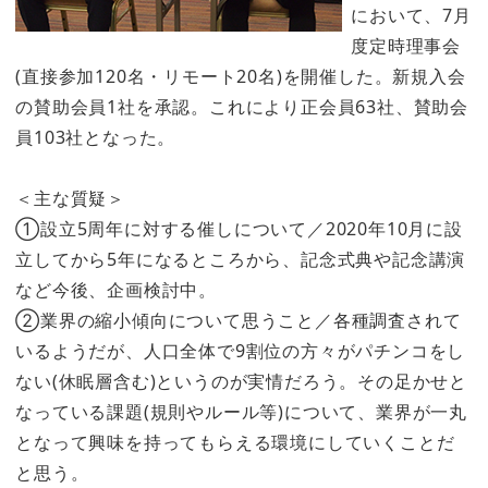
において、7月
度定時理事会
(直接参加120名・リモート20名)を開催した。新規入会
の賛助会員1社を承認。これにより正会員63社、賛助会
員103社となった。
＜主な質疑＞
①設立5周年に対する催しについて／2020年10月に設
立してから5年になるところから、記念式典や記念講演
など今後、企画検討中。
②業界の縮小傾向について思うこと／各種調査されて
いるようだが、人口全体で9割位の方々がパチンコをし
ない(休眠層含む)というのが実情だろう。その足かせと
なっている課題(規則やルール等)について、業界が一丸
となって興味を持ってもらえる環境にしていくことだ
と思う。