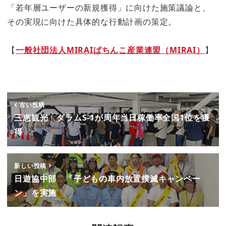
「若年層ユーザーの新規獲得」に向けた施策議論と、
その実現に向けた具体的な行動計画の策定。
【
一般社団法人MIRAIぱちんこ産業連盟（MIRAI）
】
古い投稿
三恵観光 ダラムS-1が周年当日稼働率全国1位を獲
得
新しい投稿
日遊協中部 「子どもの車内放置撲滅キャンペー
ン」を実施