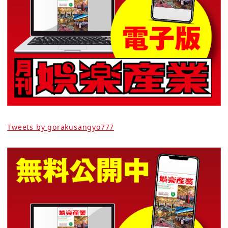
Tweets by gorakusangyo777