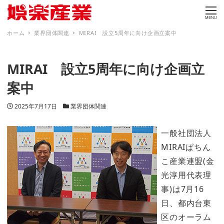
MENU
ホーム
業界団体関連
MIRAI 設立5周年に向け企画立案中
MIRAI 設立5周年に向け企画立
案中
投稿日
カテゴリー
2025年7月17日
業界団体関連
一般社団法人
MIRAIぱちん
こ産業連盟(金
光淳用代表理
事)は7月16
日、都内台東
区のオーラム