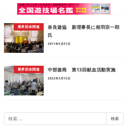
奈良遊協 新理事長に相羽宗一郎
業界団体関連
氏
2011年5月31日
中部遊商 第13回献血活動実施
業界団体関連
2022年3月15日
検
検索
索