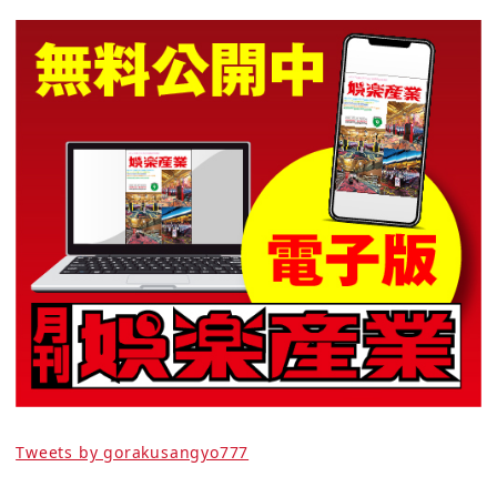
Tweets by gorakusangyo777