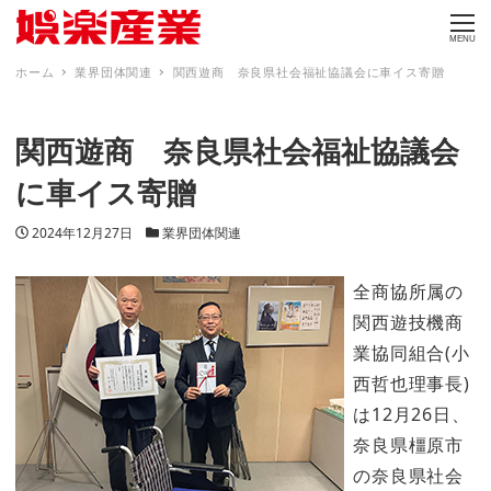
MENU
ホーム
業界団体関連
関西遊商 奈良県社会福祉協議会に車イス寄贈
関西遊商 奈良県社会福祉協議会
に車イス寄贈
投稿日
カテゴリー
2024年12月27日
業界団体関連
全商協所属の
関西遊技機商
業協同組合(小
西哲也理事長)
は12月26日、
奈良県橿原市
の奈良県社会