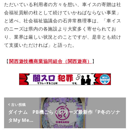
ただいている利用者の方々を想い、車イスの寄贈は社
会福祉貢献の柱として続けていかねばならない事業」
と述べ、社会福祉協議会の石井常務理事は、「車イス
のニーズは県内の各施設より大変多く寄せられてお
り、業界は厳しい状況とのことですが、是非とも続け
て支援いただければ」と語った。
【
関西遊技機商業協同組合（関西遊商）
】
古い投稿
ダイナム PB機ごらくシリーズ最新作「P冬のソナ
タMy Me…